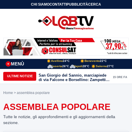
CHI SIAMO
CONTATTI
PUBBLICITÀ
CERCA
Avellino
24°C
Benevento
22°C
MENÙ
+
Caserta
26°C
Napoli
28°C
Salerno
27°C
San Giorgio del Sannio, marciapiede
ULTIME NOTIZIE
15 ORE FA
di via Falcone e Borsellino: Zampetti e
Lombardi replicano alle polemiche
Home
> assemblea popolare
ASSEMBLEA POPOLARE
Tutte le notizie, gli approfondimenti e gli aggiornamenti della
sezione.