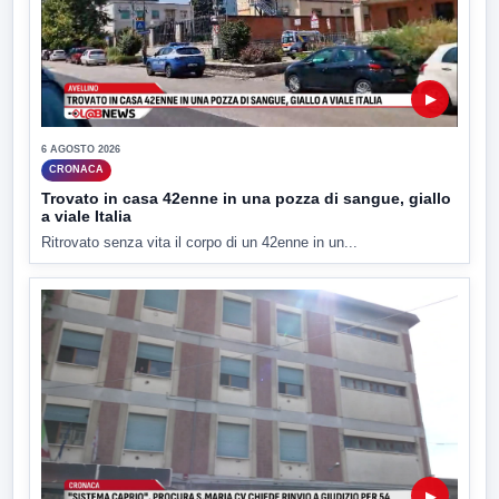
▶
6 AGOSTO 2026
CRONACA
Trovato in casa 42enne in una pozza di sangue, giallo
a viale Italia
Ritrovato senza vita il corpo di un 42enne in un...
▶