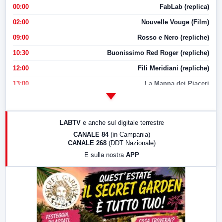
00:00
FabLab (replica)
02:00
Nouvelle Vouge (Film)
09:00
Rosso e Nero (repliche)
10:30
Buonissimo Red Roger (repliche)
12:00
Fili Meridiani (repliche)
13:00
La Mappa dei Piaceri
14:00
LabNews
17:00
LabNews (replica)
LABTV
e anche sul digitale terrestre
18:30
Di Faccia e di Profilo (repliche)
CANALE 84
(in Campania)
CANALE 268
(DDT Nazionale)
19:30
LabNews (Diretta)
E sulla nostra
APP
21:00
Free Sport
23:00
LabNews (replica)