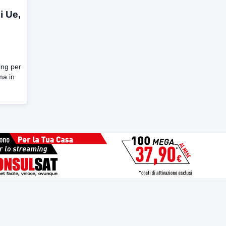
i Ue,
ing per
ma in