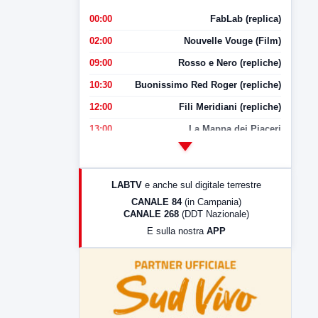
00:00
FabLab (replica)
02:00
Nouvelle Vouge (Film)
09:00
Rosso e Nero (repliche)
10:30
Buonissimo Red Roger (repliche)
12:00
Fili Meridiani (repliche)
13:00
La Mappa dei Piaceri
14:00
LabNews
17:00
LabNews (replica)
LABTV
e anche sul digitale terrestre
18:30
Di Faccia e di Profilo (repliche)
CANALE 84
(in Campania)
CANALE 268
(DDT Nazionale)
19:30
LabNews (Diretta)
E sulla nostra
APP
21:00
Free Sport
23:00
LabNews (replica)