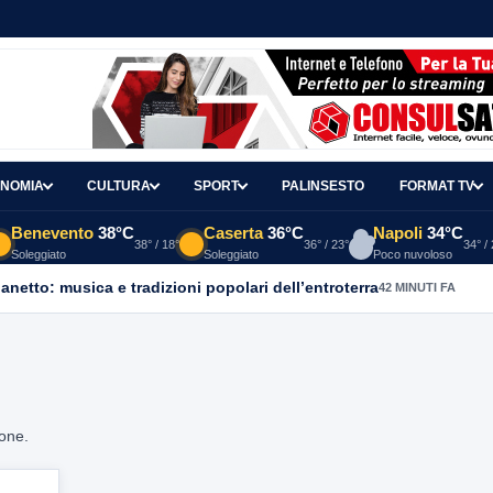
NOMIA
CULTURA
SPORT
PALINSESTO
FORMAT TV
Benevento
38°C
Caserta
36°C
Napoli
34°C
38° / 18°
36° / 23°
34° /
Soleggiato
Soleggiato
Poco nuvoloso
ganetto: musica e tradizioni popolari dell’entroterra
42 MINUTI FA
ione.