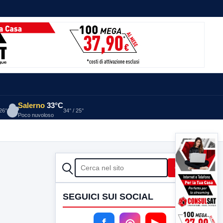
Salerno
33°C
 26°
34° / 25°
Poco nuvoloso
CERCA
Cerca
SEGUICI SUI SOCIAL
f
◎
▶