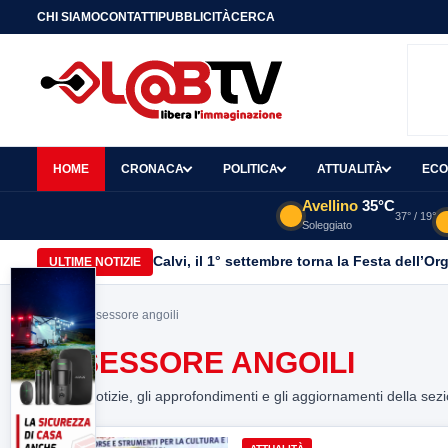
CHI SIAMO
CONTATTI
PUBBLICITÀ
CERCA
HOME
CRONACA
POLITICA
ATTUALITÀ
ECO
Avellino
35°C
37° / 19°
Soleggiato
Calvi, il 1° settembre torna la Festa dell’Or
ULTIME NOTIZIE
Home
> assessore angoili
ASSESSORE ANGOILI
Tutte le notizie, gli approfondimenti e gli aggiornamenti della sez