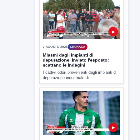
l'autopsia a chiarire il giallo di Villa
Adriana
Sarà affidato con ogni probabilità all'inizio
della prossima settimana l'incarico...
▶
7 AGOSTO 2026
CRONACA
Miasmi dagli impianti di
depurazione, inviato l'esposto:
scattano le indagini
I cattivi odori provenienti dagli impianti di
depurazione industriale di...