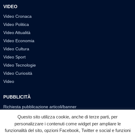
VIDEO
Video Cronaca
Video Politica
Video Attualità
Video Economia
Video Cultura
Video Sport
Video Tecnologie
Video Curiosità
Video
PUBBLICITÀ
Richiesta pubblicazione articoli/banner
Questo sito utilizza cookie, anche di terze parti, per
SEGUICI SUI SOCIAL
personalizzare i contenuti come widget per ampliare le
f
◎
▶
funzionalità del sito, opzioni Facebook, Twitter e social e funzioni