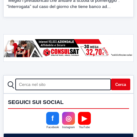
“Meglio i prefabbricati che andare a scuola di pomeriggio”.
“Interrogata” sul caso del giorno che tiene banco ad...
CERCA
Cerca
SEGUICI SUI SOCIAL
f
◎
▶
Facebook
Instagram
YouTube