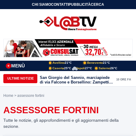
CHI SIAMO
CONTATTI
PUBBLICITÀ
CERCA
Avellino
21°C
Benevento
21°C
MENÙ
+
Caserta
25°C
Napoli
27°C
Salerno
26°C
San Giorgio del Sannio, marciapiede
ULTIME NOTIZIE
10 ORE FA
di via Falcone e Borsellino: Zampetti e
Lombardi replicano alle polemiche
Home
> assessore fortini
ASSESSORE FORTINI
Tutte le notizie, gli approfondimenti e gli aggiornamenti della
sezione.