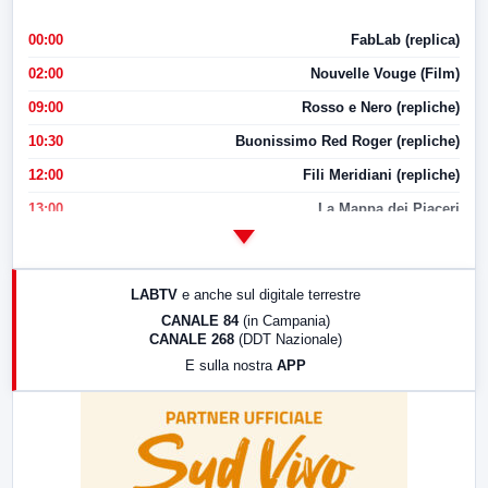
00:00
FabLab (replica)
02:00
Nouvelle Vouge (Film)
09:00
Rosso e Nero (repliche)
10:30
Buonissimo Red Roger (repliche)
12:00
Fili Meridiani (repliche)
13:00
La Mappa dei Piaceri
14:00
LabNews
17:00
LabNews (replica)
LABTV
e anche sul digitale terrestre
18:30
Di Faccia e di Profilo (repliche)
CANALE 84
(in Campania)
CANALE 268
(DDT Nazionale)
19:30
LabNews (Diretta)
E sulla nostra
APP
21:00
Free Sport
23:00
LabNews (replica)