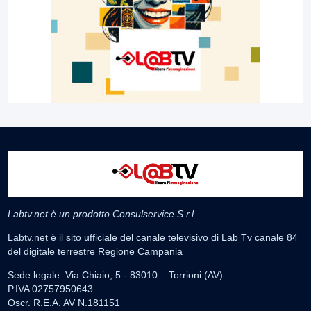
Labtv.net è un prodotto Consulservice S.r.l.
Labtv.net è il sito ufficiale del canale televisivo di Lab Tv canale 84
del digitale terrestre Regione Campania
Sede legale: Via Chiaio, 5 - 83010 – Torrioni (AV)
P.IVA 02757950643
Oscr. R.E.A. AV N.181151