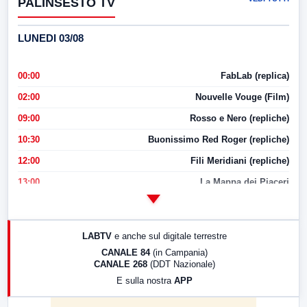
PALINSESTO TV
LUNEDI 03/08
00:00
FabLab (replica)
02:00
Nouvelle Vouge (Film)
09:00
Rosso e Nero (repliche)
10:30
Buonissimo Red Roger (repliche)
12:00
Fili Meridiani (repliche)
13:00
La Mappa dei Piaceri
14:00
LabNews
17:00
LabNews (replica)
LABTV
e anche sul digitale terrestre
18:30
Di Faccia e di Profilo (repliche)
CANALE 84
(in Campania)
CANALE 268
(DDT Nazionale)
19:30
LabNews (Diretta)
E sulla nostra
APP
21:00
Free Sport