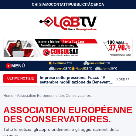
CHI SIAMO
CONTATTI
PUBBLICITÀ
CERCA
Avellino
27°C
Benevento
29°C
MENÙ
+
Caserta
28°C
Napoli
29°C
Salerno
30°C
Imprese sotto pressione, Fucci: “A
ULTIME NOTIZIE
3 ORE FA
settembre mobilitazione da Benevento
e Avellino”
Home
> Association Européenne des Conservatoires.
ASSOCIATION EUROPÉENNE
DES CONSERVATOIRES.
Tutte le notizie, gli approfondimenti e gli aggiornamenti della
sezione.