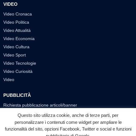
VIDEO
Video Cronaca
Video Politica
Video Attualità
Video Economia
Video Cultura
Video Sport
Video Tecnologie
Video Curiosità
Video
PUBBLICITÀ
Richiesta pubblicazione articoli/banner
Questo sito utilizza cookie, anche di terze parti, per
SEGUICI SUI SOCIAL
personalizzare i contenuti come widget per ampliare le
funzionalità del sito, opzioni Facebook, Twitter e social e funzioni
f
◎
▶
pubblicitarie di Google.