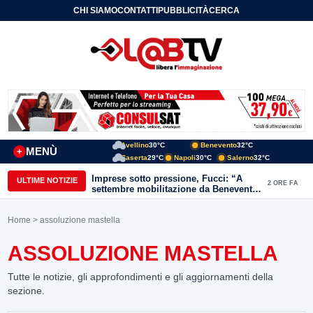
CHI SIAMO
CONTATTI
PUBBLICITÀ
CERCA
Avellino
30°C
Benevento
32°C
MENÙ
+
Caserta
29°C
Napoli
30°C
Salerno
32°C
Imprese sotto pressione, Fucci: “A
ULTIME NOTIZIE
2 ORE FA
settembre mobilitazione da Benevento
e Avellino”
Home
> assoluzione mastella
ASSOLUZIONE MASTELLA
Tutte le notizie, gli approfondimenti e gli aggiornamenti della
sezione.