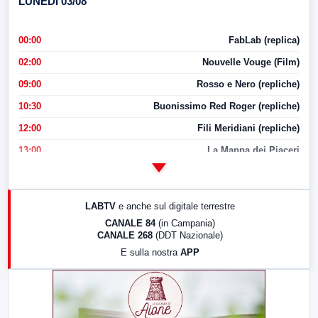
LUNEDI 03/08
00:00
FabLab (replica)
02:00
Nouvelle Vouge (Film)
09:00
Rosso e Nero (repliche)
10:30
Buonissimo Red Roger (repliche)
12:00
Fili Meridiani (repliche)
13:00
La Mappa dei Piaceri
14:00
LabNews
17:00
LabNews (replica)
LABTV
e anche sul digitale terrestre
18:30
Di Faccia e di Profilo (repliche)
CANALE 84
(in Campania)
CANALE 268
(DDT Nazionale)
19:30
LabNews (Diretta)
E sulla nostra
APP
21:00
Free Sport
23:00
LabNews (replica)