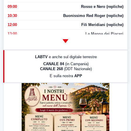
09:00
Rosso e Nero (repliche)
10:30
Buonissimo Red Roger (repliche)
12:00
Fili Meridiani (repliche)
13:00
La Mappa dei Piaceri
14:00
LabNews
17:00
LabNews (replica)
LABTV
e anche sul digitale terrestre
18:30
Di Faccia e di Profilo (repliche)
CANALE 84
(in Campania)
CANALE 268
(DDT Nazionale)
19:30
LabNews (Diretta)
E sulla nostra
APP
21:00
Free Sport
23:00
LabNews (replica)