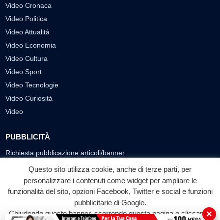
Video Cronaca
Video Politica
Video Attualità
Video Economia
Video Cultura
Video Sport
Video Tecnologie
Video Curiosità
Video
PUBBLICITÀ
Richiesta pubblicazione articoli/banner
Questo sito utilizza cookie, anche di terze parti, per
SEGUICI SUI SOCIAL
personalizzare i contenuti come widget per ampliare le
funzionalità del sito, opzioni Facebook, Twitter e social e funzioni
f
◎
▶
pubblicitarie di Google.
Facebook
Instagram
YouTube
×
Chiudendo questo banner, scorrendo questa pagina o cliccando