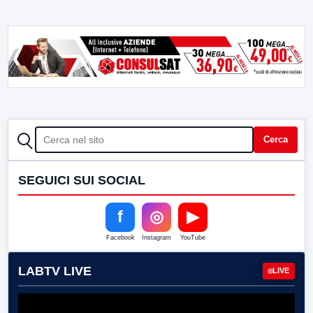
CERCA
Cerca
SEGUICI SUI SOCIAL
f
◎
▶
Facebook
Instagram
YouTube
LABTV LIVE
LIVE