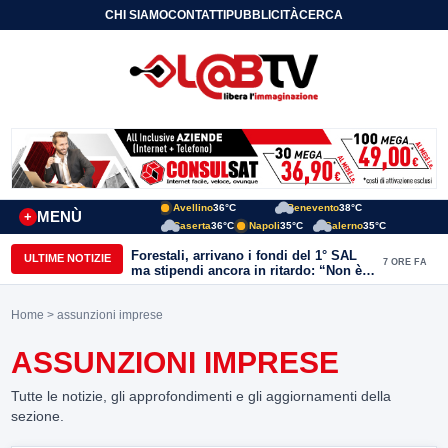
CHI SIAMO
CONTATTI
PUBBLICITÀ
CERCA
Avellino
36°C
Benevento
38°C
MENÙ
+
Caserta
36°C
Napoli
35°C
Salerno
35°C
Forestali, arrivano i fondi del 1° SAL
ULTIME NOTIZIE
7 ORE FA
ma stipendi ancora in ritardo: “Non è
più sostenibile”
Home
> assunzioni imprese
ASSUNZIONI IMPRESE
Tutte le notizie, gli approfondimenti e gli aggiornamenti della
sezione.