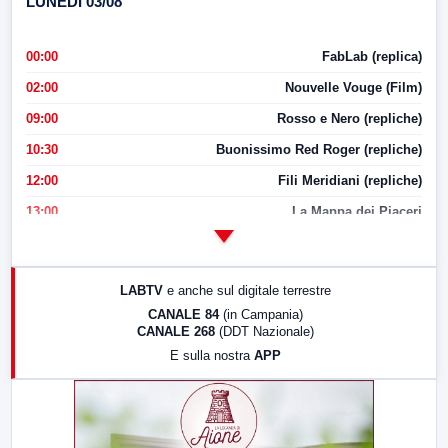
LUNEDI 03/08
00:00
FabLab (replica)
02:00
Nouvelle Vouge (Film)
09:00
Rosso e Nero (repliche)
10:30
Buonissimo Red Roger (repliche)
12:00
Fili Meridiani (repliche)
13:00
La Mappa dei Piaceri
14:00
LabNews
17:00
LabNews (replica)
LABTV
e anche sul digitale terrestre
18:30
Di Faccia e di Profilo (repliche)
CANALE 84
(in Campania)
CANALE 268
(DDT Nazionale)
19:30
LabNews (Diretta)
E sulla nostra
APP
21:00
Free Sport
23:00
LabNews (replica)