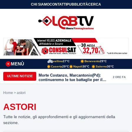
CHI SIAMO
CONTATTI
PUBBLICITÀ
CERCA
Avellino
27°C
Benevento
29°C
MENÙ
+
Caserta
29°C
Napoli
30°C
Salerno
30°C
Morte Costanzo, Marcantonio(Pd):
ULTIME NOTIZIE
2 ORE FA
continueremo le tue battaglie per il
Sannio
Home
> astori
ASTORI
Tutte le notizie, gli approfondimenti e gli aggiornamenti della
sezione.