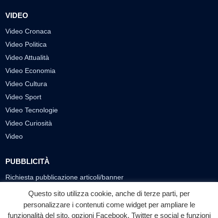
VIDEO
Video Cronaca
Video Politica
Video Attualità
Video Economia
Video Cultura
Video Sport
Video Tecnologie
Video Curiosità
Video
PUBBLICITÀ
Richiesta pubblicazione articoli/banner
Questo sito utilizza cookie, anche di terze parti, per
SEGUICI SUI SOCIAL
personalizzare i contenuti come widget per ampliare le
funzionalità del sito, opzioni Facebook, Twitter e social e funzioni
f
◎
▶