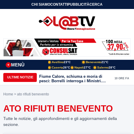
CHI SIAMO
CONTATTI
PUBBLICITÀ
CERCA
Avellino
23°C
Benevento
21°C
MENÙ
+
Caserta
26°C
Napoli
27°C
Salerno
28°C
Fiume Calore, schiuma e moria di
ULTIME NOTIZIE
10 ORE FA
pesci: Borrelli interroga i Ministri.
“Benevento paga l’assenza del
depuratore
Home
> ato rifiuti benevento
ATO RIFIUTI BENEVENTO
Tutte le notizie, gli approfondimenti e gli aggiornamenti della
sezione.