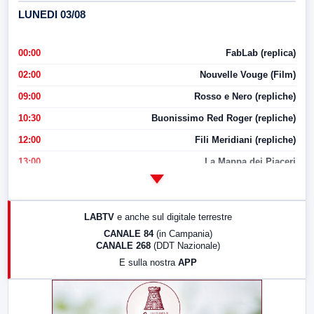
LUNEDI 03/08
00:00
FabLab (replica)
02:00
Nouvelle Vouge (Film)
09:00
Rosso e Nero (repliche)
10:30
Buonissimo Red Roger (repliche)
12:00
Fili Meridiani (repliche)
13:00
La Mappa dei Piaceri
14:00
LabNews
17:00
LabNews (replica)
LABTV
e anche sul digitale terrestre
18:30
Di Faccia e di Profilo (repliche)
CANALE 84
(in Campania)
CANALE 268
(DDT Nazionale)
19:30
LabNews (Diretta)
E sulla nostra
APP
21:00
Free Sport
23:00
LabNews (replica)