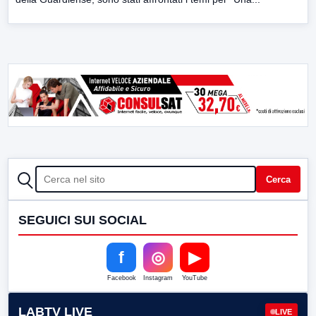
CERCA
Cerca
SEGUICI SUI SOCIAL
f
◎
▶
Facebook
Instagram
YouTube
LABTV LIVE
LIVE