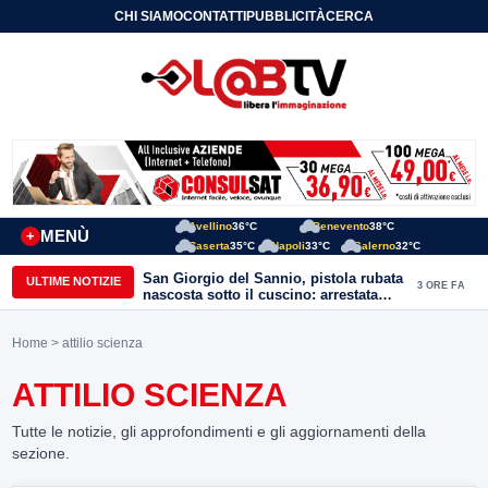
CHI SIAMO
CONTATTI
PUBBLICITÀ
CERCA
Avellino
36°C
Benevento
38°C
MENÙ
+
Caserta
35°C
Napoli
33°C
Salerno
32°C
San Giorgio del Sannio, pistola rubata
ULTIME NOTIZIE
3 ORE FA
nascosta sotto il cuscino: arrestata
51enne
Home
> attilio scienza
ATTILIO SCIENZA
Tutte le notizie, gli approfondimenti e gli aggiornamenti della
sezione.