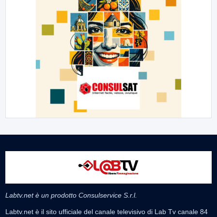
Labtv.net è un prodotto Consulservice S.r.l.
Labtv.net è il sito ufficiale del canale televisivo di Lab Tv canale 84