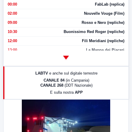
00:00
FabLab (replica)
02:00
Nouvelle Vouge (Film)
09:00
Rosso e Nero (repliche)
10:30
Buonissimo Red Roger (repliche)
12:00
Fili Meridiani (repliche)
13:00
La Mappa dei Piaceri
14:00
LabNews
17:00
LabNews (replica)
LABTV
e anche sul digitale terrestre
18:30
Di Faccia e di Profilo (repliche)
CANALE 84
(in Campania)
CANALE 268
(DDT Nazionale)
19:30
LabNews (Diretta)
E sulla nostra
APP
21:00
Free Sport
23:00
LabNews (replica)