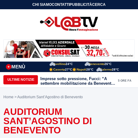
CHI SIAMO
CONTATTI
PUBBLICITÀ
CERCA
Avellino
24°C
Benevento
26°C
MENÙ
+
Caserta
27°C
Napoli
28°C
Salerno
28°C
Imprese sotto pressione, Fucci: “A
ULTIME NOTIZIE
5 ORE FA
settembre mobilitazione da Benevento
e Avellino”
Home
> Auditorium Sant’Agostino di Benevento
AUDITORIUM
SANT’AGOSTINO DI
BENEVENTO