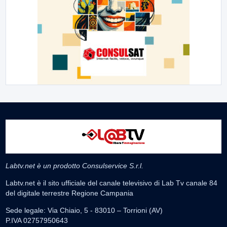
Labtv.net è un prodotto Consulservice S.r.l.
Labtv.net è il sito ufficiale del canale televisivo di Lab Tv canale 84
del digitale terrestre Regione Campania
Sede legale: Via Chiaio, 5 - 83010 – Torrioni (AV)
P.IVA 02757950643