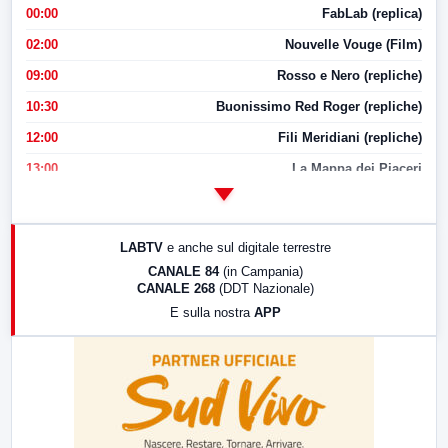
00:00
FabLab (replica)
02:00
Nouvelle Vouge (Film)
09:00
Rosso e Nero (repliche)
10:30
Buonissimo Red Roger (repliche)
12:00
Fili Meridiani (repliche)
13:00
La Mappa dei Piaceri
14:00
LabNews
17:00
LabNews (replica)
LABTV
e anche sul digitale terrestre
18:30
Di Faccia e di Profilo (repliche)
CANALE 84
(in Campania)
CANALE 268
(DDT Nazionale)
19:30
LabNews (Diretta)
E sulla nostra
APP
21:00
Free Sport
23:00
LabNews (replica)