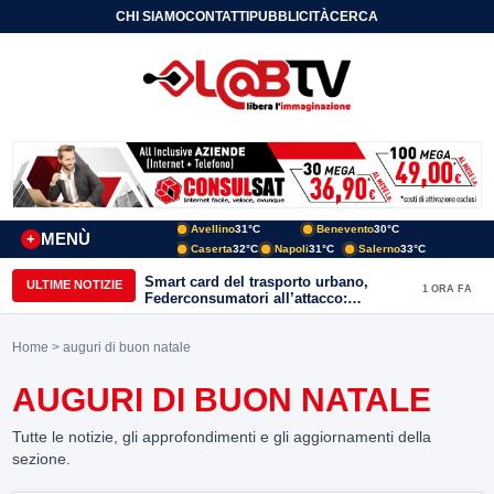
CHI SIAMO
CONTATTI
PUBBLICITÀ
CERCA
Avellino
31°C
Benevento
30°C
MENÙ
+
Caserta
32°C
Napoli
31°C
Salerno
33°C
Smart card del trasporto urbano,
ULTIME NOTIZIE
1 ORA FA
Federconsumatori all’attacco:
«Benevento ha bisogno di uno
sportello fisico»
Home
> auguri di buon natale
AUGURI DI BUON NATALE
Tutte le notizie, gli approfondimenti e gli aggiornamenti della
sezione.