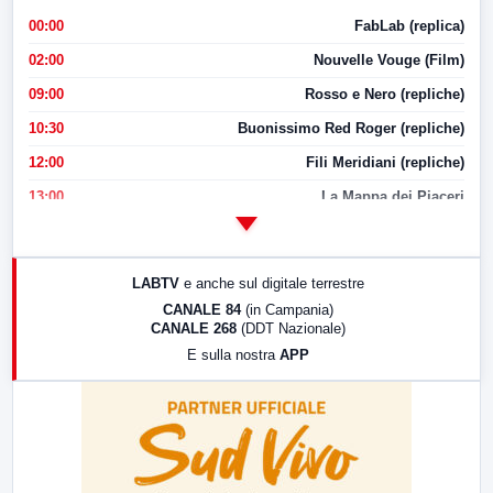
00:00
FabLab (replica)
02:00
Nouvelle Vouge (Film)
09:00
Rosso e Nero (repliche)
10:30
Buonissimo Red Roger (repliche)
12:00
Fili Meridiani (repliche)
13:00
La Mappa dei Piaceri
14:00
LabNews
17:00
LabNews (replica)
LABTV
e anche sul digitale terrestre
18:30
Di Faccia e di Profilo (repliche)
CANALE 84
(in Campania)
CANALE 268
(DDT Nazionale)
19:30
LabNews (Diretta)
E sulla nostra
APP
21:00
Free Sport
23:00
LabNews (replica)