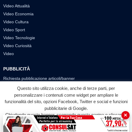
Video Attualità
Video Economia
Video Cultura
Video Sport
Video Tecnologie
Video Curiosità
Video
PUBBLICITÀ
Richiesta pubblicazione articoli/banner
Questo sito utilizza cookie, anche di terze parti, per
SEGUICI SUI SOCIAL
personalizzare i contenuti come widget per ampliare le
funzionalità del sito, opzioni Facebook, Twitter e social e funzioni
f
◎
▶
pubblicitarie di Google.
Facebook
Instagram
YouTube
×
Chiudendo questo banner, scorrendo questa pagina o cliccando
su qualunque suo elemento acconsenti all'uso dei cookie.
© 2026 LABTV - Tutti i diritti riservati
Accetta