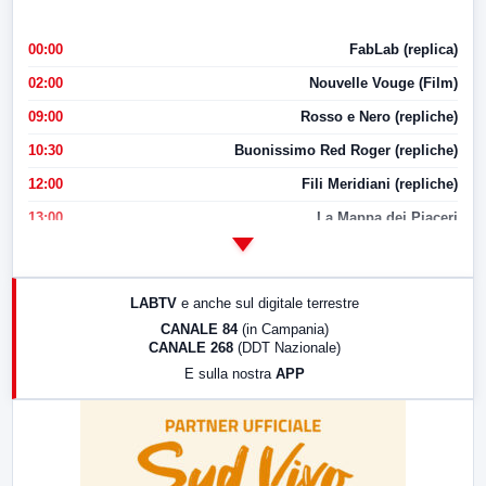
00:00
FabLab (replica)
02:00
Nouvelle Vouge (Film)
09:00
Rosso e Nero (repliche)
10:30
Buonissimo Red Roger (repliche)
12:00
Fili Meridiani (repliche)
13:00
La Mappa dei Piaceri
14:00
LabNews
17:00
LabNews (replica)
LABTV
e anche sul digitale terrestre
18:30
Di Faccia e di Profilo (repliche)
CANALE 84
(in Campania)
CANALE 268
(DDT Nazionale)
19:30
LabNews (Diretta)
E sulla nostra
APP
21:00
Free Sport
23:00
LabNews (replica)