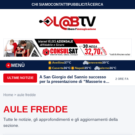
CHI SIAMO
CONTATTI
PUBBLICITÀ
CERCA
Avellino
37°C
Benevento
39°C
MENÙ
+
Caserta
36°C
Napoli
35°C
Salerno
36°C
A San Giorgio del Sannio successo
ULTIME NOTIZIE
2 ORE FA
per la presentazione di “Masserie e
vita contadina” di Carmine Nardone
Home
> aule fredde
AULE FREDDE
Tutte le notizie, gli approfondimenti e gli aggiornamenti della
sezione.