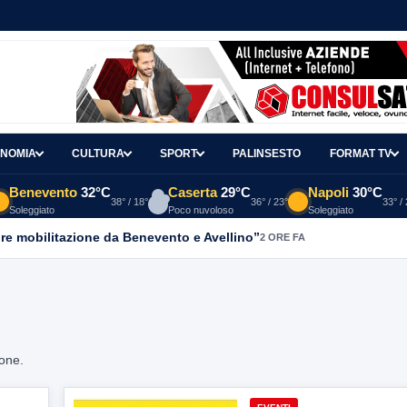
NOMIA
CULTURA
SPORT
PALINSESTO
FORMAT TV
Benevento
32°C
Caserta
29°C
Napoli
30°C
38° / 18°
36° / 23°
33° /
Soleggiato
Poco nuvoloso
Soleggiato
re mobilitazione da Benevento e Avellino”
2 ORE FA
ione.