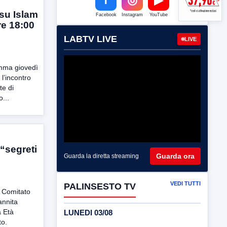
 su Islam
Facebook
Instagram
YouTube
re 18:00
LABTV LIVE
LIVE
mma giovedì
l’incontro
te di
...
 “segreti
Guarda ora
Guarda la diretta streaming
VEDI TUTTI
PALINSESTO TV
 Comitato
annita
a Età
LUNEDI 03/08
to.