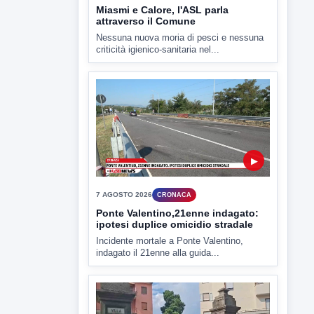
▶
7 AGOSTO 2026
CRONACA
Ponte Valentino,21enne indagato:
ipotesi duplice omicidio stradale
Incidente mortale a Ponte Valentino,
indagato il 21enne alla guida...
▶
7 AGOSTO 2026
CRONACA
Malore o aggressione? Sarà
l'autopsia a chiarire il giallo di Villa
Adriana
Sarà affidato con ogni probabilità all'inizio