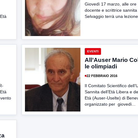
Giovedì 17 marzo, alle ore 
docente e scrittrice sannita
’Età
Selvaggio terrà una lezione 
EVENTI
All’Auser Mario Col
le olimpiadi
22 FEBBRAIO 2016
R-
Il Comitato Scientifico dell’
’Età
Sannita dell’Età Libera e de
evento
Età (Auser-Uselte) di Bene
organizzato per giovedì...
za