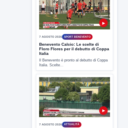
Il Benevento è pronto al debutto di Coppa
Italia. Scelte...
▶
7 AGOSTO 2026
ATTUALITÀ
Miasmi e Calore, l'ASL parla
attraverso il Comune
Nessuna nuova moria di pesci e nessuna
criticità igienico-sanitaria nel...