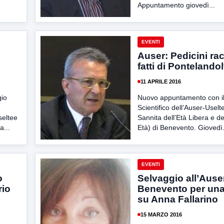
Appuntamento giovedì...
EVENTI
Auser: Pedicini ra
fatti di Pontelando
11 APRILE 2016
gio
Nuovo appuntamento con il
Scientifico dell’Auser-Uselt
seltee
Sannita dell’Età Libera e de
a...
Età) di Benevento. Giovedì.
EVENTI
o
Selvaggio all’Auser
rio
Benevento per una
su Anna Fallarino
15 MARZO 2016