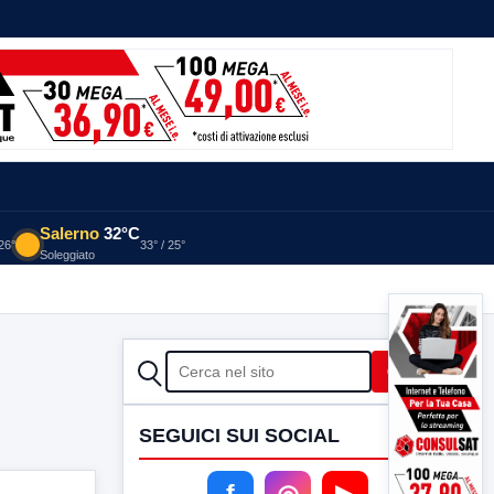
Salerno
32°C
 26°
33° / 25°
Soleggiato
CERCA
Cerca
SEGUICI SUI SOCIAL
f
◎
▶