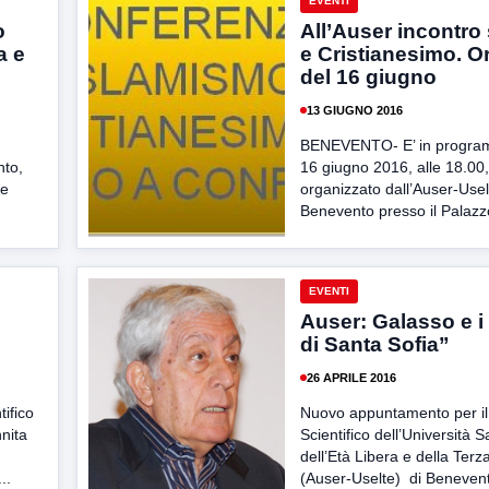
EVENTI
o
All’Auser incontro
a e
e Cristianesimo. O
del 16 giugno
13 GIUGNO 2016
BENEVENTO- E’ in progra
nto,
16 giugno 2016, alle 18.00, 
 e
organizzato dall’Auser-Usel
Benevento presso il Palazzo
EVENTI
Auser: Galasso e i
di Santa Sofia”
26 APRILE 2016
ifico
Nuovo appuntamento per il
nnita
Scientifico dell’Università S
)
dell’Età Libera e della Terz
..
(Auser-Uselte) di Beneven