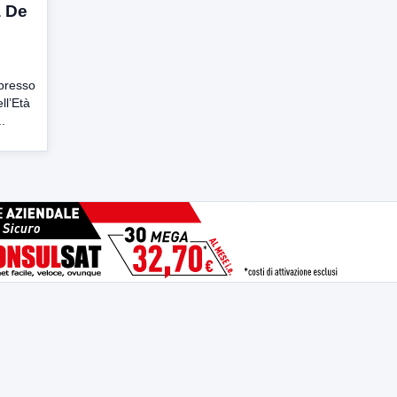
a De
 presso
ll’Età
..