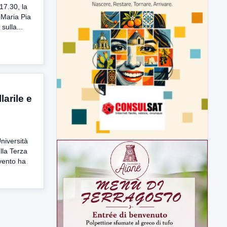
17.30, la
 Maria Pia
sulla...
larile e
Università
lla Terza
vento ha