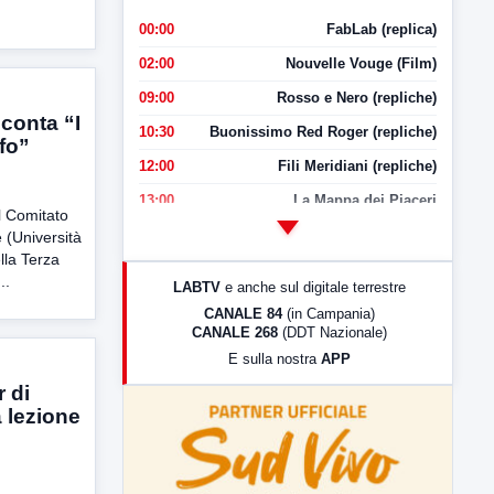
00:00
FabLab (replica)
02:00
Nouvelle Vouge (Film)
09:00
Rosso e Nero (repliche)
cconta “I
10:30
Buonissimo Red Roger (repliche)
lfo”
12:00
Fili Meridiani (repliche)
13:00
La Mappa dei Piaceri
 Comitato
14:00
LabNews
e (Università
lla Terza
17:00
LabNews (replica)
..
LABTV
e anche sul digitale terrestre
18:30
Di Faccia e di Profilo (repliche)
CANALE 84
(in Campania)
CANALE 268
(DDT Nazionale)
19:30
LabNews (Diretta)
E sulla nostra
APP
21:00
Free Sport
 di
23:00
LabNews (replica)
 lezione