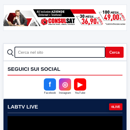
CERCA
Cerca
SEGUICI SUI SOCIAL
f
◎
▶
Facebook
Instagram
YouTube
LABTV LIVE
LIVE