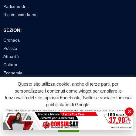
Parliamo di…
Ricomincio da me
SEZIONI
Cronaca
Politica
Attualità
Cultura
Economia
Sport
Questo sito utilizza cookie, anche di terze parti, per
Eventi
personalizzare i contenuti come widget per ampliare le
funzionalità del sito, opzioni Facebook, Twitter e social e funzioni
pubblicitarie di Google.
VIDEO
×
Chiudendo questo banner, scorrendo questa pagina o cliccando
Video Cronaca
su qualunque suo elemento acconsenti all'uso dei cookie.
Video Politica
Accetta
Video Attualità