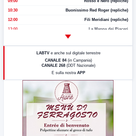
09:00
Rosso e Nero (repliche)
10:30
Buonissimo Red Roger (repliche)
12:00
Fili Meridiani (repliche)
13:00
La Mappa dei Piaceri
14:00
LabNews
17:00
LabNews (replica)
LABTV
e anche sul digitale terrestre
18:30
Di Faccia e di Profilo (repliche)
CANALE 84
(in Campania)
CANALE 268
(DDT Nazionale)
19:30
LabNews (Diretta)
E sulla nostra
APP
21:00
Free Sport
23:00
LabNews (replica)