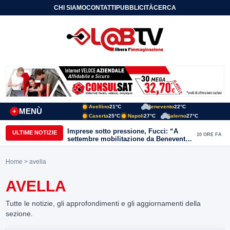
CHI SIAMO
CONTATTI
PUBBLICITÀ
CERCA
Avellino
21°C
Benevento
22°C
MENÙ
+
Caserta
25°C
Napoli
27°C
Salerno
27°C
Imprese sotto pressione, Fucci: “A
ULTIME NOTIZIE
10 ORE FA
settembre mobilitazione da Benevento
e Avellino”
Home
> avella
AVELLA
Tutte le notizie, gli approfondimenti e gli aggiornamenti della
sezione.