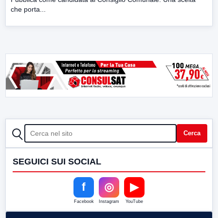
che porta...
CERCA
Cerca
SEGUICI SUI SOCIAL
f
◎
▶
Facebook
Instagram
YouTube