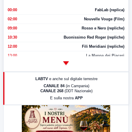
00:00
FabLab (replica)
02:00
Nouvelle Vouge (Film)
09:00
Rosso e Nero (repliche)
10:30
Buonissimo Red Roger (repliche)
12:00
Fili Meridiani (repliche)
13:00
La Mappa dei Piaceri
14:00
LabNews
17:00
LabNews (replica)
LABTV
e anche sul digitale terrestre
18:30
Di Faccia e di Profilo (repliche)
CANALE 84
(in Campania)
CANALE 268
(DDT Nazionale)
19:30
LabNews (Diretta)
E sulla nostra
APP
21:00
Free Sport
23:00
LabNews (replica)