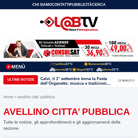
CHI SIAMO
CONTATTI
PUBBLICITÀ
CERCA
Avellino
37°C
Benevento
38°C
MENÙ
+
Caserta
36°C
Napoli
33°C
Salerno
33°C
Calvi, il 1° settembre torna la Festa
ULTIME NOTIZIE
13 MINUTI FA
dell’Organetto: musica e tradizioni
popolari dell’entroterra
Home
> avellino citta’ pubblica
AVELLINO CITTA’ PUBBLICA
Tutte le notizie, gli approfondimenti e gli aggiornamenti della
sezione.