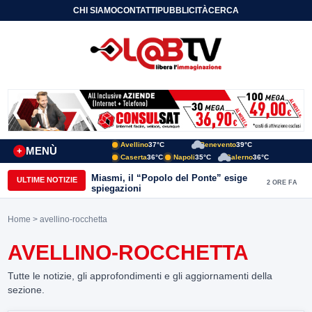
CHI SIAMO
CONTATTI
PUBBLICITÀ
CERCA
Avellino
37°C
Benevento
39°C
MENÙ
+
Caserta
36°C
Napoli
35°C
Salerno
36°C
Miasmi, il “Popolo del Ponte” esige
ULTIME NOTIZIE
2 ORE FA
spiegazioni
Home
> avellino-rocchetta
AVELLINO-ROCCHETTA
Tutte le notizie, gli approfondimenti e gli aggiornamenti della
sezione.