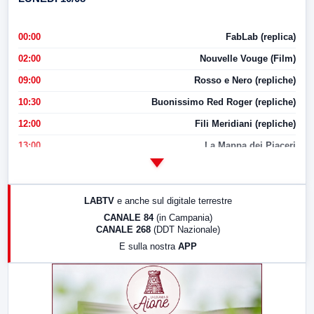
00:00
FabLab (replica)
02:00
Nouvelle Vouge (Film)
09:00
Rosso e Nero (repliche)
10:30
Buonissimo Red Roger (repliche)
12:00
Fili Meridiani (repliche)
13:00
La Mappa dei Piaceri
14:00
LabNews
17:00
LabNews (replica)
LABTV
e anche sul digitale terrestre
18:30
Di Faccia e di Profilo (repliche)
CANALE 84
(in Campania)
CANALE 268
(DDT Nazionale)
19:30
LabNews (Diretta)
E sulla nostra
APP
21:00
Free Sport
23:00
LabNews (replica)