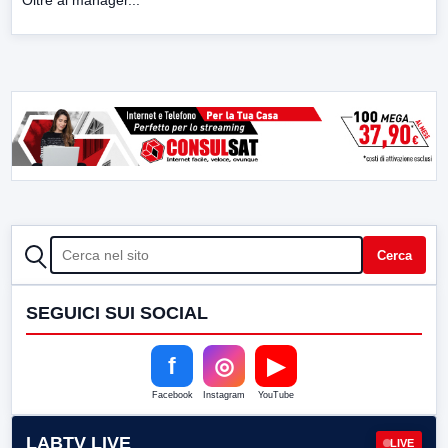
Oltre al manager...
CERCA
Cerca
SEGUICI SUI SOCIAL
f
◎
▶
Facebook
Instagram
YouTube
LABTV LIVE
LIVE