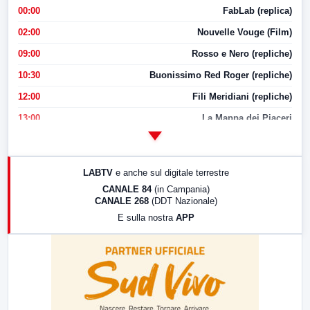
00:00
FabLab (replica)
02:00
Nouvelle Vouge (Film)
09:00
Rosso e Nero (repliche)
10:30
Buonissimo Red Roger (repliche)
12:00
Fili Meridiani (repliche)
13:00
La Mappa dei Piaceri
14:00
LabNews
17:00
LabNews (replica)
LABTV
e anche sul digitale terrestre
18:30
Di Faccia e di Profilo (repliche)
CANALE 84
(in Campania)
CANALE 268
(DDT Nazionale)
19:30
LabNews (Diretta)
E sulla nostra
APP
21:00
Free Sport
23:00
LabNews (replica)