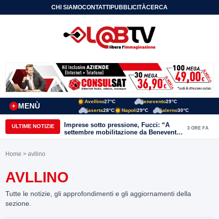
CHI SIAMO
CONTATTI
PUBBLICITÀ
CERCA
Avellino
27°C
Benevento
29°C
MENÙ
+
Caserta
28°C
Napoli
29°C
Salerno
30°C
Imprese sotto pressione, Fucci: “A
ULTIME NOTIZIE
3 ORE FA
settembre mobilitazione da Benevento
e Avellino”
Home
> avllino
AVLLINO
Tutte le notizie, gli approfondimenti e gli aggiornamenti della
sezione.