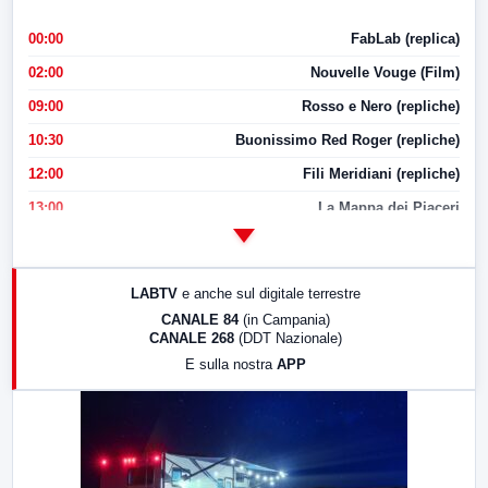
00:00
FabLab (replica)
02:00
Nouvelle Vouge (Film)
09:00
Rosso e Nero (repliche)
10:30
Buonissimo Red Roger (repliche)
12:00
Fili Meridiani (repliche)
13:00
La Mappa dei Piaceri
14:00
LabNews
17:00
LabNews (replica)
LABTV
e anche sul digitale terrestre
18:30
Di Faccia e di Profilo (repliche)
CANALE 84
(in Campania)
CANALE 268
(DDT Nazionale)
19:30
LabNews (Diretta)
E sulla nostra
APP
21:00
Free Sport
23:00
LabNews (replica)