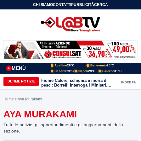
CHI SIAMO
CONTATTI
PUBBLICITÀ
CERCA
Avellino
28°C
Benevento
25°C
MENÙ
+
Caserta
29°C
Napoli
29°C
Salerno
31°C
Fiume Calore, schiuma e moria di
ULTIME NOTIZIE
10 ORE FA
pesci: Borrelli interroga i Ministri.
“Benevento paga l’assenza del
depuratore
Home
> Aya Murakami
AYA MURAKAMI
Tutte le notizie, gli approfondimenti e gli aggiornamenti della
sezione.