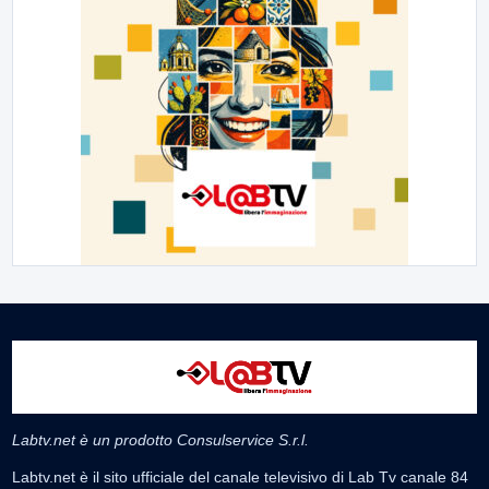
Labtv.net è un prodotto Consulservice S.r.l.
Labtv.net è il sito ufficiale del canale televisivo di Lab Tv canale 84