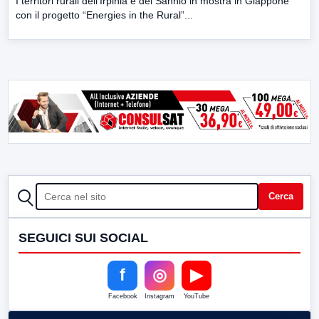
I territori rurali dell’Irpinia e del Sannio in mostra in Giappone
con il progetto “Energies in the Rural”...
CERCA
Cerca
SEGUICI SUI SOCIAL
f
◎
▶
Facebook
Instagram
YouTube