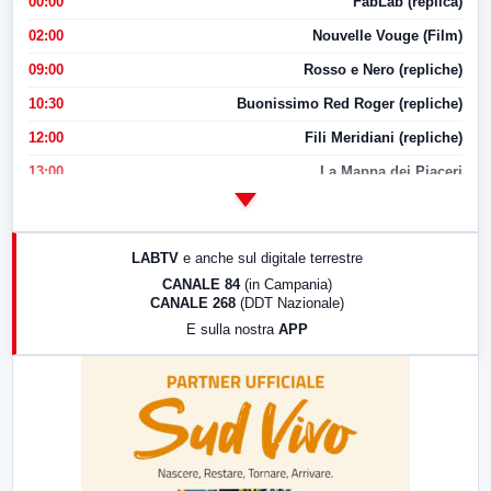
00:00
FabLab (replica)
02:00
Nouvelle Vouge (Film)
09:00
Rosso e Nero (repliche)
10:30
Buonissimo Red Roger (repliche)
12:00
Fili Meridiani (repliche)
13:00
La Mappa dei Piaceri
14:00
LabNews
17:00
LabNews (replica)
LABTV
e anche sul digitale terrestre
18:30
Di Faccia e di Profilo (repliche)
CANALE 84
(in Campania)
CANALE 268
(DDT Nazionale)
19:30
LabNews (Diretta)
E sulla nostra
APP
21:00
Free Sport
23:00
LabNews (replica)