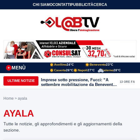
CHI SIAMO
CONTATTI
PUBBLICITÀ
CERCA
Avellino
24°C
Benevento
23°C
MENÙ
+
Caserta
26°C
Napoli
27°C
Salerno
28°C
Imprese sotto pressione, Fucci: “A
ULTIME NOTIZIE
13 ORE FA
settembre mobilitazione da Benevento
e Avellino”
Home
> ayala
AYALA
Tutte le notizie, gli approfondimenti e gli aggiornamenti della
sezione.