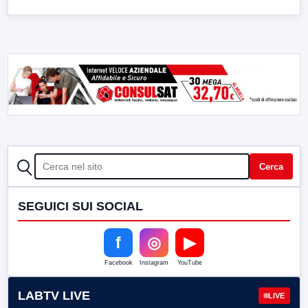
CERCA
Cerca
SEGUICI SUI SOCIAL
f
◎
▶
Facebook
Instagram
YouTube
LABTV LIVE
LIVE