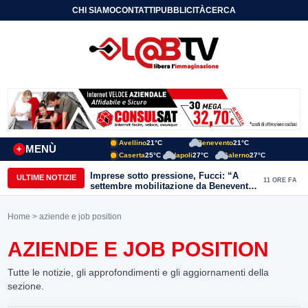
CHI SIAMO
CONTATTI
PUBBLICITÀ
CERCA
Avellino
21°C
Benevento
21°C
MENÙ
+
Caserta
25°C
Napoli
27°C
Salerno
27°C
Imprese sotto pressione, Fucci: “A
ULTIME NOTIZIE
11 ORE FA
settembre mobilitazione da Benevento
e Avellino”
Home
> aziende e job position
AZIENDE E JOB POSITION
Tutte le notizie, gli approfondimenti e gli aggiornamenti della
sezione.