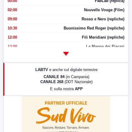
00:00
FabLab (replica)
02:00
Nouvelle Vouge (Film)
09:00
Rosso e Nero (repliche)
10:30
Buonissimo Red Roger (repliche)
12:00
Fili Meridiani (repliche)
13:00
La Mappa dei Piaceri
14:00
LabNews
17:00
LabNews (replica)
LABTV
e anche sul digitale terrestre
18:30
Di Faccia e di Profilo (repliche)
CANALE 84
(in Campania)
CANALE 268
(DDT Nazionale)
19:30
LabNews (Diretta)
E sulla nostra
APP
21:00
Free Sport
23:00
LabNews (replica)