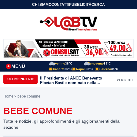
CHI SIAMO
CONTATTI
PUBBLICITÀ
CERCA
Avellino
38°C
Benevento
39°C
MENÙ
+
Caserta
36°C
Napoli
35°C
Salerno
35°C
Il Presidente di ANCE Benevento
ULTIME NOTIZIE
21 MINUTI FA
Flavian Basile nominato nella
Commissione Tecnica
“Internazionalizzazione” di
Home
> bebe comune
Confindustria Nazionale
BEBE COMUNE
Tutte le notizie, gli approfondimenti e gli aggiornamenti della
sezione.