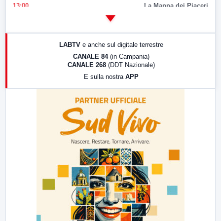
13:00
La Mappa dei Piaceri
14:00
LabNews
17:00
LabNews (replica)
LABTV
e anche sul digitale terrestre
18:30
Di Faccia e di Profilo (repliche)
CANALE 84
(in Campania)
CANALE 268
(DDT Nazionale)
19:30
LabNews (Diretta)
E sulla nostra
APP
21:00
Free Sport
23:00
LabNews (replica)