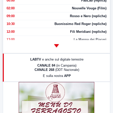
00:00
FabLab (replica)
02:00
Nouvelle Vouge (Film)
09:00
Rosso e Nero (repliche)
10:30
Buonissimo Red Roger (repliche)
12:00
Fili Meridiani (repliche)
13:00
La Mappa dei Piaceri
14:00
LabNews
17:00
LabNews (replica)
LABTV
e anche sul digitale terrestre
18:30
Di Faccia e di Profilo (repliche)
CANALE 84
(in Campania)
CANALE 268
(DDT Nazionale)
19:30
LabNews (Diretta)
E sulla nostra
APP
21:00
Free Sport
23:00
LabNews (replica)