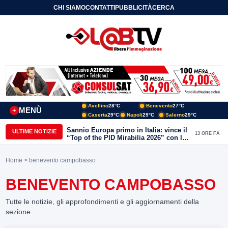
CHI SIAMO
CONTATTI
PUBBLICITÀ
CERCA
Avellino
28°C
Benevento
27°C
MENÙ
+
Caserta
29°C
Napoli
29°C
Salerno
29°C
Sannio Europa primo in Italia: vince il
ULTIME NOTIZIE
13 ORE FA
“Top of the PID Mirabilia 2026” con la
realtà virtuale nei musei del Sannio
Home
> benevento campobasso
BENEVENTO CAMPOBASSO
Tutte le notizie, gli approfondimenti e gli aggiornamenti della
sezione.