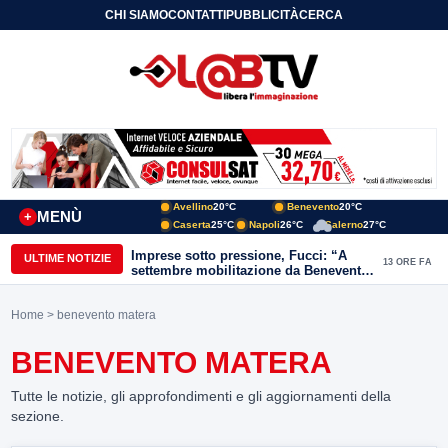
CHI SIAMO
CONTATTI
PUBBLICITÀ
CERCA
Avellino
20°C
Benevento
20°C
MENÙ
+
Caserta
25°C
Napoli
26°C
Salerno
27°C
Imprese sotto pressione, Fucci: “A
ULTIME NOTIZIE
13 ORE FA
settembre mobilitazione da Benevento
e Avellino”
Home
> benevento matera
BENEVENTO MATERA
Tutte le notizie, gli approfondimenti e gli aggiornamenti della
sezione.