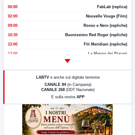
00:00
FabLab (replica)
02:00
Nouvelle Vouge (Film)
09:00
Rosso e Nero (repliche)
10:30
Buonissimo Red Roger (repliche)
12:00
Fili Meridiani (repliche)
13:00
La Mappa dei Piaceri
14:00
LabNews
17:00
LabNews (replica)
LABTV
e anche sul digitale terrestre
18:30
Di Faccia e di Profilo (repliche)
CANALE 84
(in Campania)
CANALE 268
(DDT Nazionale)
19:30
LabNews (Diretta)
E sulla nostra
APP
21:00
Free Sport
23:00
LabNews (replica)