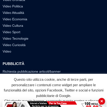
Video Politica
Video Attualità
Video Economia
Video Cultura
Video Sport
Video Tecnologie
Video Curiosità
Video
PUBBLICITÀ
Richiesta pubblicazione articoli/banner
Questo sito utilizza cookie, anche di terze parti, per
SEGUICI SUI SOCIAL
personalizzare i contenuti come widget per ampliare le
f
◎
▶
funzionalità del sito, opzioni Facebook, Twitter e social e funzioni
pubblicitarie di Google.
Facebook
Instagram
YouTube
×
Chiudendo questo banner, scorrendo questa pagina o cliccando
su qualunque suo elemento acconsenti all'uso dei cookie.