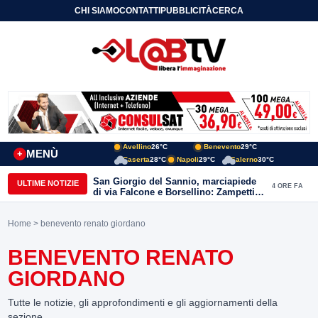
CHI SIAMO
CONTATTI
PUBBLICITÀ
CERCA
Avellino
26°C
Benevento
29°C
MENÙ
+
Caserta
28°C
Napoli
29°C
Salerno
30°C
San Giorgio del Sannio, marciapiede
ULTIME NOTIZIE
4 ORE FA
di via Falcone e Borsellino: Zampetti e
Lombardi replicano alle polemiche
Home
> benevento renato giordano
BENEVENTO RENATO
GIORDANO
Tutte le notizie, gli approfondimenti e gli aggiornamenti della
sezione.