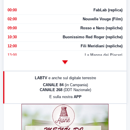
00:00
FabLab (replica)
02:00
Nouvelle Vouge (Film)
09:00
Rosso e Nero (repliche)
10:30
Buonissimo Red Roger (repliche)
12:00
Fili Meridiani (repliche)
13:00
La Mappa dei Piaceri
14:00
LabNews
17:00
LabNews (replica)
LABTV
e anche sul digitale terrestre
18:30
Di Faccia e di Profilo (repliche)
CANALE 84
(in Campania)
CANALE 268
(DDT Nazionale)
19:30
LabNews (Diretta)
E sulla nostra
APP
21:00
Free Sport
23:00
LabNews (replica)