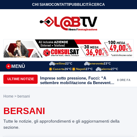
CHI SIAMO
CONTATTI
PUBBLICITÀ
CERCA
Avellino
22°C
Benevento
23°C
MENÙ
+
Caserta
26°C
Napoli
27°C
Salerno
27°C
Imprese sotto pressione, Fucci: “A
ULTIME NOTIZIE
8 ORE FA
settembre mobilitazione da Benevento
e Avellino”
Home
> bersani
BERSANI
Tutte le notizie, gli approfondimenti e gli aggiornamenti della
sezione.