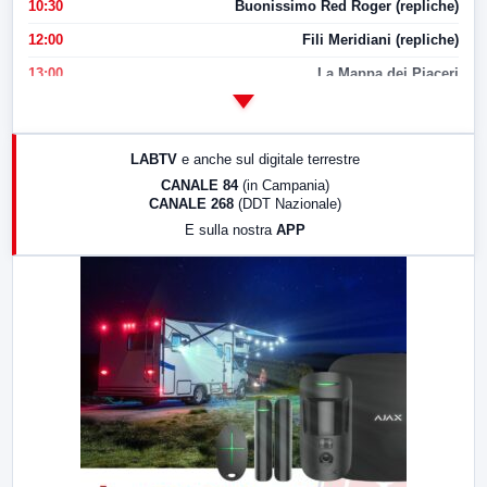
10:30
Buonissimo Red Roger (repliche)
12:00
Fili Meridiani (repliche)
13:00
La Mappa dei Piaceri
14:00
LabNews
17:00
LabNews (replica)
LABTV
e anche sul digitale terrestre
18:30
Di Faccia e di Profilo (repliche)
CANALE 84
(in Campania)
CANALE 268
(DDT Nazionale)
19:30
LabNews (Diretta)
E sulla nostra
APP
21:00
Free Sport
23:00
LabNews (replica)