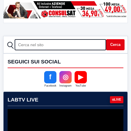
CERCA
Cerca
SEGUICI SUI SOCIAL
f
◎
▶
Facebook
Instagram
YouTube
LABTV LIVE
LIVE