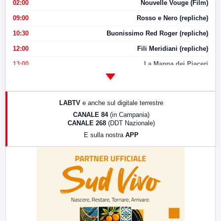
02:00
Nouvelle Vouge (Film)
09:00
Rosso e Nero (repliche)
10:30
Buonissimo Red Roger (repliche)
12:00
Fili Meridiani (repliche)
13:00
La Mappa dei Piaceri
14:00
LabNews
17:00
LabNews (replica)
LABTV
e anche sul digitale terrestre
18:30
Di Faccia e di Profilo (repliche)
CANALE 84
(in Campania)
CANALE 268
(DDT Nazionale)
19:30
LabNews (Diretta)
E sulla nostra
APP
21:00
Free Sport
23:00
LabNews (replica)