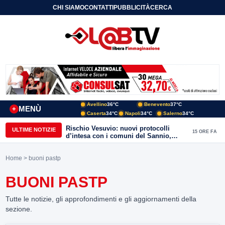
CHI SIAMO
CONTATTI
PUBBLICITÀ
CERCA
Avellino
36°C
Benevento
37°C
MENÙ
+
Caserta
34°C
Napoli
34°C
Salerno
34°C
Rischio Vesuvio: nuovi protocolli
ULTIME NOTIZIE
15 ORE FA
d’intesa con i comuni del Sannio,
firmato il protocollo con Arpaise
Home
> buoni pastp
BUONI PASTP
Tutte le notizie, gli approfondimenti e gli aggiornamenti della
sezione.