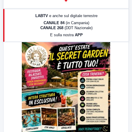
14:00
LabNews
17:00
LabNews (replica)
LABTV
e anche sul digitale terrestre
18:30
Di Faccia e di Profilo (repliche)
CANALE 84
(in Campania)
CANALE 268
(DDT Nazionale)
19:30
LabNews (Diretta)
E sulla nostra
APP
21:00
Free Sport
23:00
LabNews (replica)