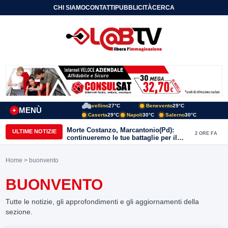
CHI SIAMO
CONTATTI
PUBBLICITÀ
CERCA
Avellino
27°C
Benevento
29°C
MENÙ
+
Caserta
29°C
Napoli
30°C
Salerno
30°C
Morte Costanzo, Marcantonio(Pd):
ULTIME NOTIZIE
2 ORE FA
continueremo le tue battaglie per il
Sannio
Home
> buonvento
BUONVENTO
Tutte le notizie, gli approfondimenti e gli aggiornamenti della
sezione.