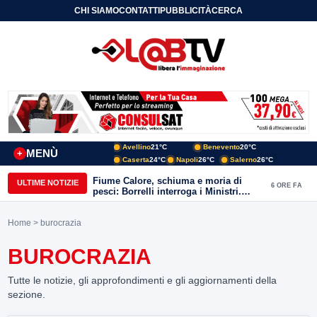
CHI SIAMO
CONTATTI
PUBBLICITÀ
CERCA
Avellino
21°C
Benevento
20°C
MENÙ
+
Caserta
24°C
Napoli
26°C
Salerno
26°C
Fiume Calore, schiuma e moria di
ULTIME NOTIZIE
6 ORE FA
pesci: Borrelli interroga i Ministri.
“Benevento paga l’assenza del
depuratore
Home
> burocrazia
BUROCRAZIA
Tutte le notizie, gli approfondimenti e gli aggiornamenti della
sezione.