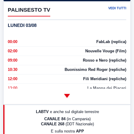
VEDI TUTTI
PALINSESTO TV
LUNEDI 03/08
00:00
FabLab (replica)
02:00
Nouvelle Vouge (Film)
09:00
Rosso e Nero (repliche)
10:30
Buonissimo Red Roger (repliche)
12:00
Fili Meridiani (repliche)
13:00
La Mappa dei Piaceri
14:00
LabNews
17:00
LabNews (replica)
LABTV
e anche sul digitale terrestre
18:30
Di Faccia e di Profilo (repliche)
CANALE 84
(in Campania)
CANALE 268
(DDT Nazionale)
19:30
LabNews (Diretta)
E sulla nostra
APP