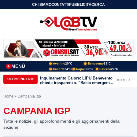
CHI SIAMO
CONTATTI
PUBBLICITÀ
CERCA
Avellino
20°C
Benevento
19°C
MENÙ
+
Caserta
24°C
Napoli
26°C
Salerno
26°C
Inquinamento Calore: LIPU Benevento
ULTIME NOTIZIE
9 ORE FA
chiede trasparenza. “Basta emergenze:
non possiamo continuare a trattare i
nostri corsi d’acqua come semplici
Home
> Campania igp
canali di scarico
CAMPANIA IGP
Tutte le notizie, gli approfondimenti e gli aggiornamenti della
sezione.