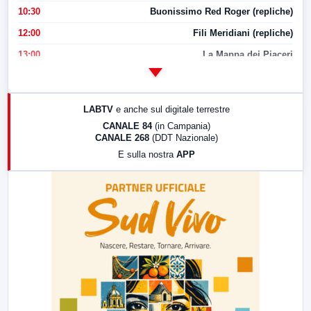
10:30
Buonissimo Red Roger (repliche)
12:00
Fili Meridiani (repliche)
13:00
La Mappa dei Piaceri
14:00
LabNews
17:00
LabNews (replica)
LABTV
e anche sul digitale terrestre
18:30
Di Faccia e di Profilo (repliche)
CANALE 84
(in Campania)
CANALE 268
(DDT Nazionale)
19:30
LabNews (Diretta)
E sulla nostra
APP
21:00
Free Sport
23:00
LabNews (replica)