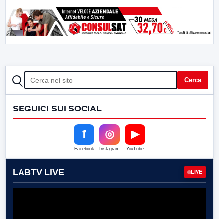
CERCA
Cerca
SEGUICI SUI SOCIAL
f
◎
▶
Facebook
Instagram
YouTube
LABTV LIVE
LIVE