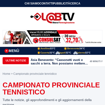
CHI SIAMO
CONTATTI
PUBBLICITÀ
CERCA
Avellino
33°C
Benevento
34°C
MENÙ
+
Caserta
32°C
Napoli
32°C
Salerno
32°C
Asia Benevento: “Cassonetti vuoti e
ULTIME NOTIZIE
49 MINUTI FA
sacchi a terra. Non possiamo mettere
una toppa alla mancanza di rispetto”
Home
> Campionato provinciale tennistico
CAMPIONATO PROVINCIALE
TENNISTICO
Tutte le notizie, gli approfondimenti e gli aggiornamenti della
sezione.