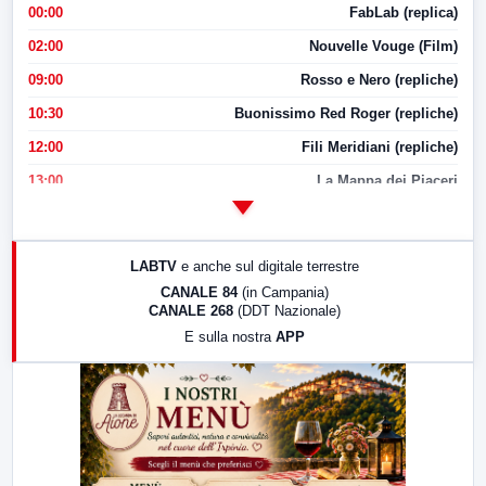
00:00
FabLab (replica)
02:00
Nouvelle Vouge (Film)
09:00
Rosso e Nero (repliche)
10:30
Buonissimo Red Roger (repliche)
12:00
Fili Meridiani (repliche)
13:00
La Mappa dei Piaceri
14:00
LabNews
17:00
LabNews (replica)
LABTV
e anche sul digitale terrestre
18:30
Di Faccia e di Profilo (repliche)
CANALE 84
(in Campania)
CANALE 268
(DDT Nazionale)
19:30
LabNews (Diretta)
E sulla nostra
APP
21:00
Free Sport
23:00
LabNews (replica)