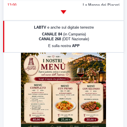
13:00
La Mappa dei Piaceri
14:00
LabNews
17:00
LabNews (replica)
LABTV
e anche sul digitale terrestre
18:30
Di Faccia e di Profilo (repliche)
CANALE 84
(in Campania)
CANALE 268
(DDT Nazionale)
19:30
LabNews (Diretta)
E sulla nostra
APP
21:00
Free Sport
23:00
LabNews (replica)