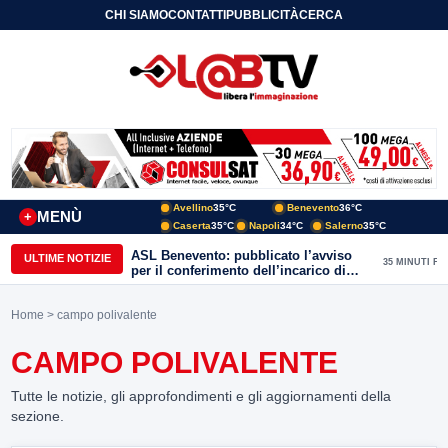
CHI SIAMO
CONTATTI
PUBBLICITÀ
CERCA
Avellino
35°C
Benevento
36°C
MENÙ
+
Caserta
35°C
Napoli
34°C
Salerno
35°C
ASL Benevento: pubblicato l’avviso
ULTIME NOTIZIE
35 MINUTI FA
per il conferimento dell’incarico di
Direttore della Unità Operativa
Complessa Cure Primarie
Home
> campo polivalente
CAMPO POLIVALENTE
Tutte le notizie, gli approfondimenti e gli aggiornamenti della
sezione.