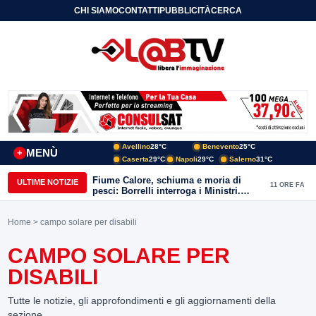
CHI SIAMO
CONTATTI
PUBBLICITÀ
CERCA
Avellino
28°C
Benevento
25°C
MENÙ
+
Caserta
29°C
Napoli
29°C
Salerno
31°C
Fiume Calore, schiuma e moria di
ULTIME NOTIZIE
11 ORE FA
pesci: Borrelli interroga i Ministri.
“Benevento paga l’assenza del
depuratore
Home
> campo solare per disabili
CAMPO SOLARE PER
DISABILI
Tutte le notizie, gli approfondimenti e gli aggiornamenti della
sezione.