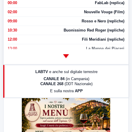
00:00
FabLab (replica)
02:00
Nouvelle Vouge (Film)
09:00
Rosso e Nero (repliche)
10:30
Buonissimo Red Roger (repliche)
12:00
Fili Meridiani (repliche)
13:00
La Mappa dei Piaceri
14:00
LabNews
17:00
LabNews (replica)
LABTV
e anche sul digitale terrestre
18:30
Di Faccia e di Profilo (repliche)
CANALE 84
(in Campania)
CANALE 268
(DDT Nazionale)
19:30
LabNews (Diretta)
E sulla nostra
APP
21:00
Free Sport
23:00
LabNews (replica)