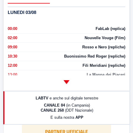
LUNEDI 03/08
00:00
FabLab (replica)
02:00
Nouvelle Vouge (Film)
09:00
Rosso e Nero (repliche)
10:30
Buonissimo Red Roger (repliche)
12:00
Fili Meridiani (repliche)
13:00
La Mappa dei Piaceri
14:00
LabNews
17:00
LabNews (replica)
LABTV
e anche sul digitale terrestre
18:30
Di Faccia e di Profilo (repliche)
CANALE 84
(in Campania)
CANALE 268
(DDT Nazionale)
19:30
LabNews (Diretta)
E sulla nostra
APP
21:00
Free Sport
23:00
LabNews (replica)