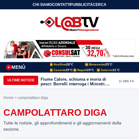
CHI SIAMO
CONTATTI
PUBBLICITÀ
CERCA
Avellino
28°C
Benevento
25°C
MENÙ
+
Caserta
29°C
Napoli
29°C
Salerno
31°C
Fiume Calore, schiuma e moria di
ULTIME NOTIZIE
11 ORE FA
pesci: Borrelli interroga i Ministri.
“Benevento paga l’assenza del
depuratore
Home
> campolattaro diga
CAMPOLATTARO DIGA
Tutte le notizie, gli approfondimenti e gli aggiornamenti della
sezione.