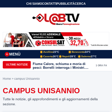
CHI SIAMO
CONTATTI
PUBBLICITÀ
CERCA
Avellino
23°C
Benevento
24°C
MENÙ
+
Caserta
26°C
Napoli
28°C
Salerno
27°C
Fiume Calore, schiuma e moria di
ULTIME NOTIZIE
1 ORA FA
pesci: Borrelli interroga i Ministri.
“Benevento paga l’assenza del
depuratore
Home
> campus Unisannio
CAMPUS UNISANNIO
Tutte le notizie, gli approfondimenti e gli aggiornamenti della
sezione.