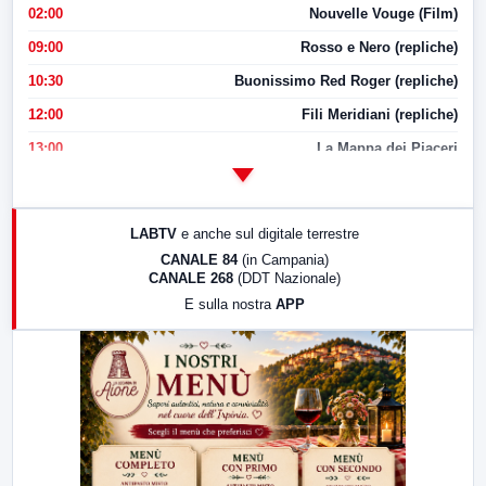
02:00
Nouvelle Vouge (Film)
09:00
Rosso e Nero (repliche)
10:30
Buonissimo Red Roger (repliche)
12:00
Fili Meridiani (repliche)
13:00
La Mappa dei Piaceri
14:00
LabNews
17:00
LabNews (replica)
LABTV
e anche sul digitale terrestre
18:30
Di Faccia e di Profilo (repliche)
CANALE 84
(in Campania)
CANALE 268
(DDT Nazionale)
19:30
LabNews (Diretta)
E sulla nostra
APP
21:00
Free Sport
23:00
LabNews (replica)