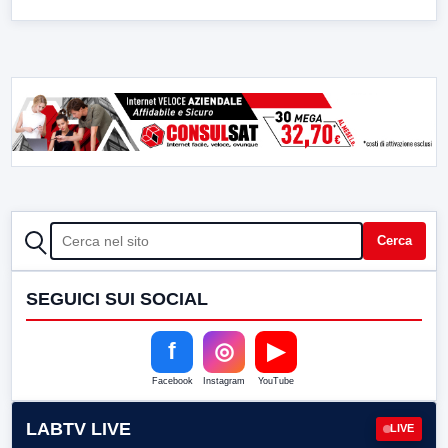
CERCA
Cerca
SEGUICI SUI SOCIAL
f
◎
▶
Facebook
Instagram
YouTube
LABTV LIVE
LIVE