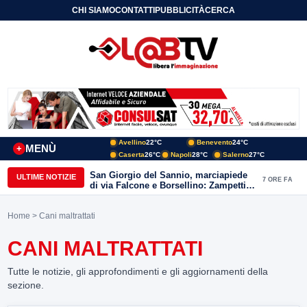
CHI SIAMO
CONTATTI
PUBBLICITÀ
CERCA
Avellino
22°C
Benevento
24°C
MENÙ
+
Caserta
26°C
Napoli
28°C
Salerno
27°C
San Giorgio del Sannio, marciapiede
ULTIME NOTIZIE
7 ORE FA
di via Falcone e Borsellino: Zampetti e
Lombardi replicano alle polemiche
Home
> Cani maltrattati
CANI MALTRATTATI
Tutte le notizie, gli approfondimenti e gli aggiornamenti della
sezione.