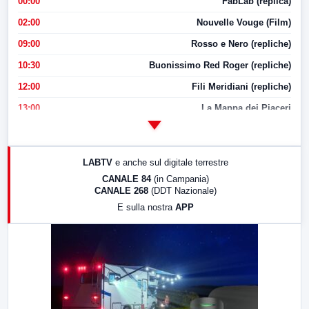
00:00
FabLab (replica)
02:00
Nouvelle Vouge (Film)
09:00
Rosso e Nero (repliche)
10:30
Buonissimo Red Roger (repliche)
12:00
Fili Meridiani (repliche)
13:00
La Mappa dei Piaceri
14:00
LabNews
17:00
LabNews (replica)
LABTV
e anche sul digitale terrestre
18:30
Di Faccia e di Profilo (repliche)
CANALE 84
(in Campania)
CANALE 268
(DDT Nazionale)
19:30
LabNews (Diretta)
E sulla nostra
APP
21:00
Free Sport
23:00
LabNews (replica)