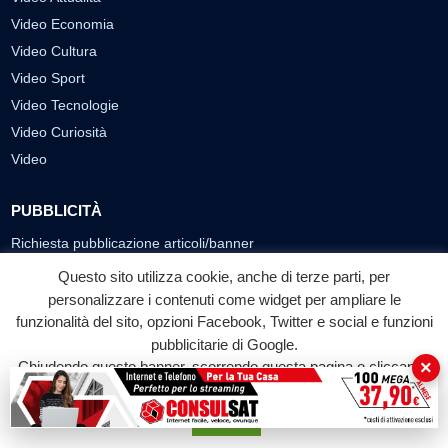
Video Economia
Video Cultura
Video Sport
Video Tecnologie
Video Curiosità
Video
PUBBLICITÀ
Richiesta pubblicazione articoli/banner
Questo sito utilizza cookie, anche di terze parti, per
SEGUICI SUI SOCIAL
personalizzare i contenuti come widget per ampliare le
funzionalità del sito, opzioni Facebook, Twitter e social e funzioni
f
◎
▶
pubblicitarie di Google.
Facebook
Instagram
YouTube
×
Chiudendo questo banner, scorrendo questa pagina o cliccando
su qualunque suo elemento acconsenti all'uso dei cookie.
© 2026 LABTV - Tutti i diritti riservati
Accetta