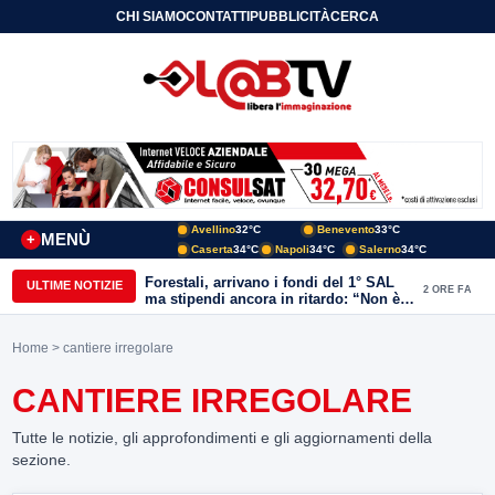
CHI SIAMO
CONTATTI
PUBBLICITÀ
CERCA
Avellino
32°C
Benevento
33°C
MENÙ
+
Caserta
34°C
Napoli
34°C
Salerno
34°C
Forestali, arrivano i fondi del 1° SAL
ULTIME NOTIZIE
2 ORE FA
ma stipendi ancora in ritardo: “Non è
più sostenibile”
Home
> cantiere irregolare
CANTIERE IRREGOLARE
Tutte le notizie, gli approfondimenti e gli aggiornamenti della
sezione.