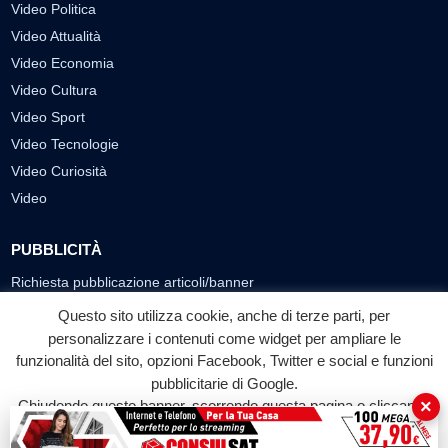
Video Politica
Video Attualità
Video Economia
Video Cultura
Video Sport
Video Tecnologie
Video Curiosità
Video
PUBBLICITÀ
Richiesta pubblicazione articoli/banner
Questo sito utilizza cookie, anche di terze parti, per
SEGUICI SUI SOCIAL
personalizzare i contenuti come widget per ampliare le
f
◎
▶
funzionalità del sito, opzioni Facebook, Twitter e social e funzioni
pubblicitarie di Google.
Facebook
Instagram
YouTube
×
Chiudendo questo banner, scorrendo questa pagina o cliccando
su qualunque suo elemento acconsenti all'uso dei cookie.