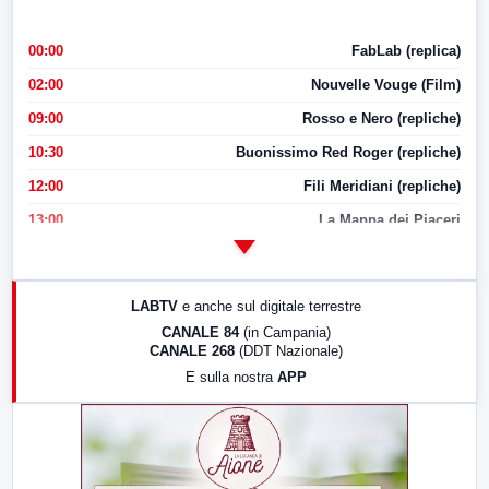
00:00
FabLab (replica)
02:00
Nouvelle Vouge (Film)
09:00
Rosso e Nero (repliche)
10:30
Buonissimo Red Roger (repliche)
12:00
Fili Meridiani (repliche)
13:00
La Mappa dei Piaceri
14:00
LabNews
17:00
LabNews (replica)
LABTV
e anche sul digitale terrestre
18:30
Di Faccia e di Profilo (repliche)
CANALE 84
(in Campania)
CANALE 268
(DDT Nazionale)
19:30
LabNews (Diretta)
E sulla nostra
APP
21:00
Free Sport
23:00
LabNews (replica)