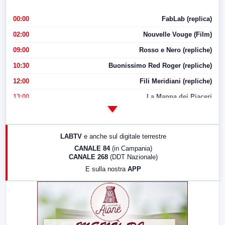
00:00
FabLab (replica)
02:00
Nouvelle Vouge (Film)
09:00
Rosso e Nero (repliche)
10:30
Buonissimo Red Roger (repliche)
12:00
Fili Meridiani (repliche)
13:00
La Mappa dei Piaceri
14:00
LabNews
17:00
LabNews (replica)
LABTV
e anche sul digitale terrestre
18:30
Di Faccia e di Profilo (repliche)
CANALE 84
(in Campania)
CANALE 268
(DDT Nazionale)
19:30
LabNews (Diretta)
E sulla nostra
APP
21:00
Free Sport
23:00
LabNews (replica)