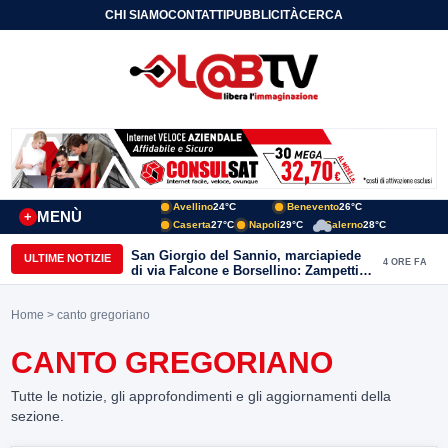
CHI SIAMO
CONTATTI
PUBBLICITÀ
CERCA
Avellino
24°C
Benevento
26°C
MENÙ
+
Caserta
27°C
Napoli
29°C
Salerno
28°C
San Giorgio del Sannio, marciapiede
ULTIME NOTIZIE
4 ORE FA
di via Falcone e Borsellino: Zampetti e
Lombardi replicano alle polemiche
Home
> canto gregoriano
CANTO GREGORIANO
Tutte le notizie, gli approfondimenti e gli aggiornamenti della
sezione.