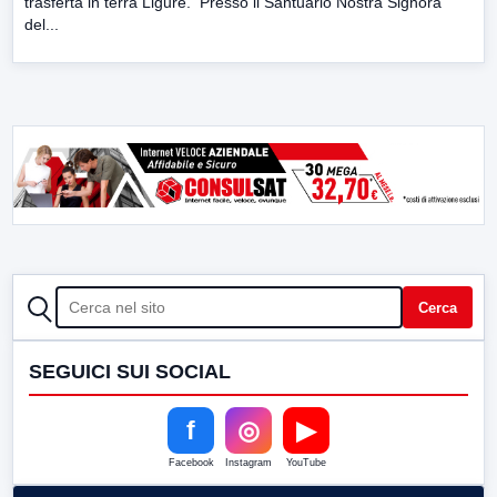
trasferta in terra Ligure. Presso il Santuario Nostra Signora
del...
CERCA
Cerca
SEGUICI SUI SOCIAL
f
◎
▶
Facebook
Instagram
YouTube