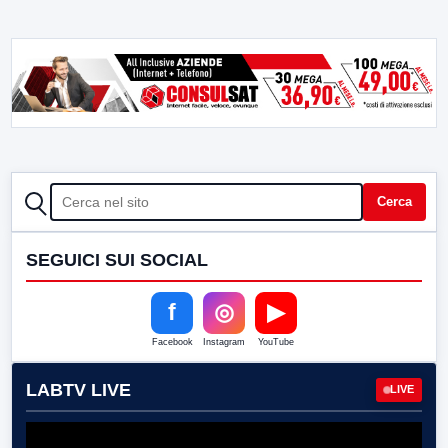
CERCA
Cerca
SEGUICI SUI SOCIAL
f
◎
▶
Facebook
Instagram
YouTube
LABTV LIVE
LIVE