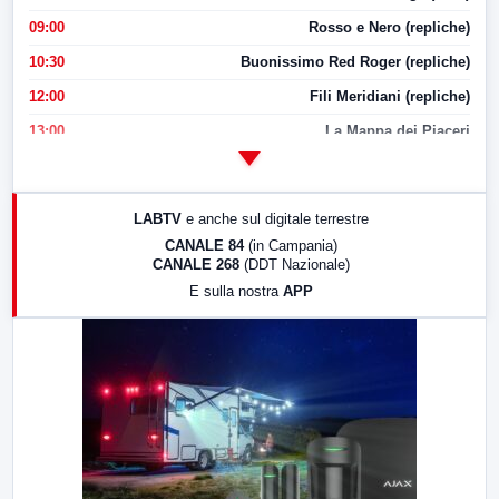
09:00
Rosso e Nero (repliche)
10:30
Buonissimo Red Roger (repliche)
12:00
Fili Meridiani (repliche)
13:00
La Mappa dei Piaceri
14:00
LabNews
17:00
LabNews (replica)
LABTV
e anche sul digitale terrestre
18:30
Di Faccia e di Profilo (repliche)
CANALE 84
(in Campania)
CANALE 268
(DDT Nazionale)
19:30
LabNews (Diretta)
E sulla nostra
APP
21:00
Free Sport
23:00
LabNews (replica)