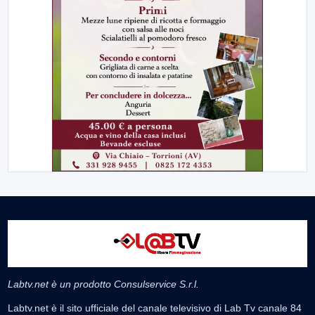
Labtv.net è un prodotto Consulservice S.r.l.
Labtv.net è il sito ufficiale del canale televisivo di Lab Tv canale 84