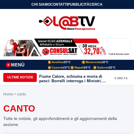
CHI SIAMO
CONTATTI
PUBBLICITÀ
CERCA
Avellino
20°C
Benevento
18°C
MENÙ
+
Caserta
23°C
Napoli
26°C
Salerno
26°C
Fiume Calore, schiuma e moria di
ULTIME NOTIZIE
9 ORE FA
pesci: Borrelli interroga i Ministri.
“Benevento paga l’assenza del
depuratore
Home
> canto
CANTO
Tutte le notizie, gli approfondimenti e gli aggiornamenti della
sezione.