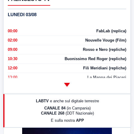
LUNEDI 03/08
00:00
FabLab (replica)
02:00
Nouvelle Vouge (Film)
09:00
Rosso e Nero (repliche)
10:30
Buonissimo Red Roger (repliche)
12:00
Fili Meridiani (repliche)
13:00
La Mappa dei Piaceri
14:00
LabNews
17:00
LabNews (replica)
LABTV
e anche sul digitale terrestre
18:30
Di Faccia e di Profilo (repliche)
CANALE 84
(in Campania)
CANALE 268
(DDT Nazionale)
19:30
LabNews (Diretta)
E sulla nostra
APP
21:00
Free Sport
23:00
LabNews (replica)