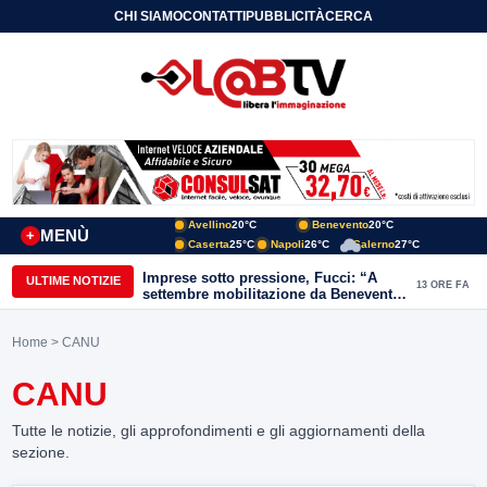
CHI SIAMO
CONTATTI
PUBBLICITÀ
CERCA
Avellino
20°C
Benevento
20°C
MENÙ
+
Caserta
25°C
Napoli
26°C
Salerno
27°C
Imprese sotto pressione, Fucci: “A
ULTIME NOTIZIE
13 ORE FA
settembre mobilitazione da Benevento
e Avellino”
Home
> CANU
CANU
Tutte le notizie, gli approfondimenti e gli aggiornamenti della
sezione.