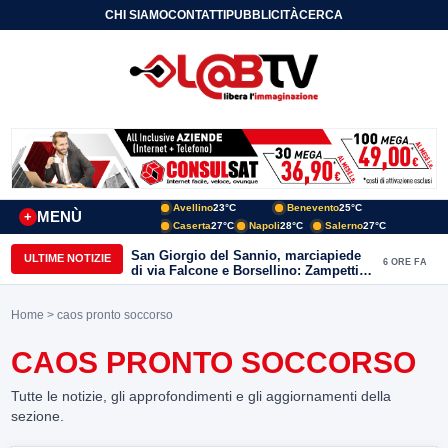
CHI SIAMO
CONTATTI
PUBBLICITÀ
CERCA
Avellino
23°C
Benevento
25°C
MENÙ
+
Caserta
27°C
Napoli
28°C
Salerno
27°C
San Giorgio del Sannio, marciapiede
ULTIME NOTIZIE
6 ORE FA
di via Falcone e Borsellino: Zampetti e
Lombardi replicano alle polemiche
Home
> caos pronto soccorso
CAOS PRONTO SOCCORSO
Tutte le notizie, gli approfondimenti e gli aggiornamenti della
sezione.