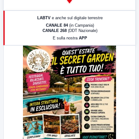
14:00
LabNews
17:00
LabNews (replica)
LABTV
e anche sul digitale terrestre
18:30
Di Faccia e di Profilo (repliche)
CANALE 84
(in Campania)
CANALE 268
(DDT Nazionale)
19:30
LabNews (Diretta)
E sulla nostra
APP
21:00
Free Sport
23:00
LabNews (replica)