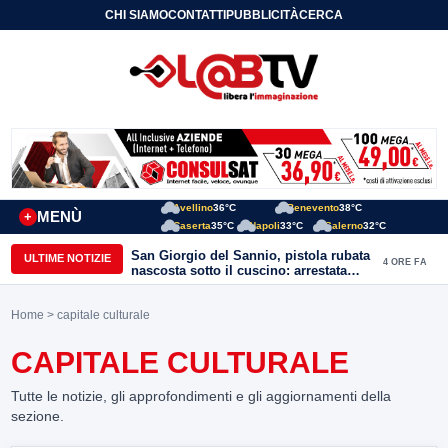
CHI SIAMO
CONTATTI
PUBBLICITÀ
CERCA
Avellino
36°C
Benevento
38°C
MENÙ
+
Caserta
35°C
Napoli
33°C
Salerno
32°C
San Giorgio del Sannio, pistola rubata
ULTIME NOTIZIE
4 ORE FA
nascosta sotto il cuscino: arrestata
51enne
Home
> capitale culturale
CAPITALE CULTURALE
Tutte le notizie, gli approfondimenti e gli aggiornamenti della
sezione.