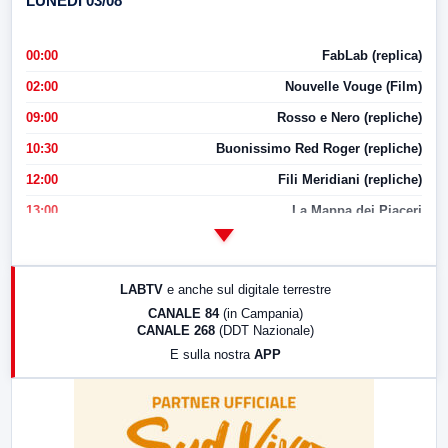
LUNEDI 03/08
00:00
FabLab (replica)
02:00
Nouvelle Vouge (Film)
09:00
Rosso e Nero (repliche)
10:30
Buonissimo Red Roger (repliche)
12:00
Fili Meridiani (repliche)
13:00
La Mappa dei Piaceri
14:00
LabNews
17:00
LabNews (replica)
LABTV
e anche sul digitale terrestre
18:30
Di Faccia e di Profilo (repliche)
CANALE 84
(in Campania)
CANALE 268
(DDT Nazionale)
19:30
LabNews (Diretta)
E sulla nostra
APP
21:00
Free Sport
23:00
LabNews (replica)