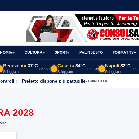
NOMIA
CULTURA
SPORT
PALINSESTO
FORMAT TV
Benevento
37°C
Caserta
34°C
Napoli
32°C
38° / 18°
36° / 23°
34° /
Soleggiato
Soleggiato
Soleggiato
controlli: il Prefetto dispone più pattuglie
21 MINUTI FA
RA 2028
ione.