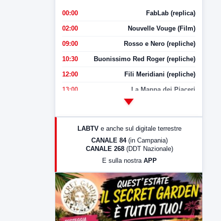
00:00
FabLab (replica)
02:00
Nouvelle Vouge (Film)
09:00
Rosso e Nero (repliche)
10:30
Buonissimo Red Roger (repliche)
12:00
Fili Meridiani (repliche)
13:00
La Mappa dei Piaceri
14:00
LabNews
17:00
LabNews (replica)
LABTV
e anche sul digitale terrestre
18:30
Di Faccia e di Profilo (repliche)
CANALE 84
(in Campania)
CANALE 268
(DDT Nazionale)
19:30
LabNews (Diretta)
E sulla nostra
APP
21:00
Free Sport
23:00
LabNews (replica)