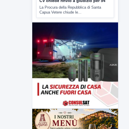
▶
6 AGOSTO 2026
CRONACA
"Sistema Caprio", Procura S.Maria
CV chiede rinvio a giudizio per 54
La Procura della Repubblica di Santa
Capua Vetere chiude le...