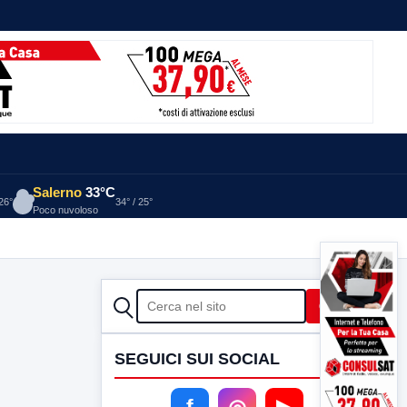
Salerno
33°C
 26°
34° / 25°
Poco nuvoloso
CERCA
Cerca
SEGUICI SUI SOCIAL
f
◎
▶