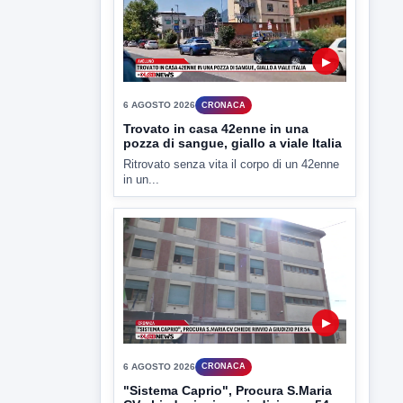
LabNews del 6 agosto 2026
In studio Enzo colarusso
▶
6 AGOSTO 2026
CRONACA
Trovato in casa 42enne in una
pozza di sangue, giallo a viale Italia
Ritrovato senza vita il corpo di un 42enne
in un...