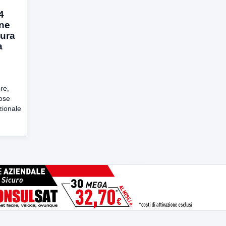
4
one
tura
a
re,
iose
zionale