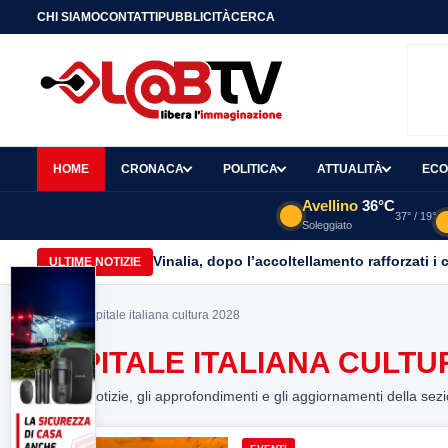
CHI SIAMO
CONTATTI
PUBBLICITÀ
CERCA
HOME
CRONACA
POLITICA
ATTUALITÀ
ECO
Avellino
36°C
37° / 19°
Soleggiato
Vinalia, dopo l’accoltellamento rafforzati i 
ULTIME NOTIZIE
Home
> capitale italiana cultura 2028
CAPITALE ITALIANA CULTU
Tutte le notizie, gli approfondimenti e gli aggiornamenti della sez