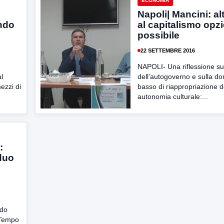
ECONOMIA
Napoli| Mancini: al
ondo
al capitalismo opz
possibile
22 SETTEMBRE 2016
NAPOLI- Una riflessione su
l
dell’autogoverno e sulla d
ezzi di
basso di riappropriazione d
autonomia culturale:...
:
 duo
ldo
 “Tempo