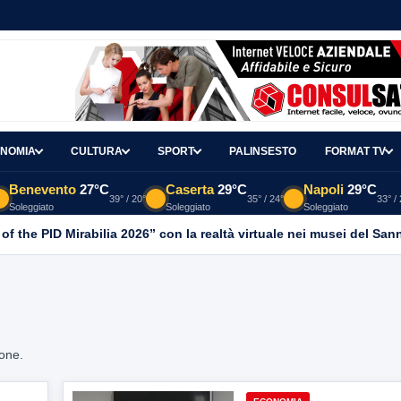
NOMIA
CULTURA
SPORT
PALINSESTO
FORMAT TV
Benevento
27°C
Caserta
29°C
Napoli
29°C
39° / 20°
35° / 24°
33° /
Soleggiato
Soleggiato
Soleggiato
 of the PID Mirabilia 2026” con la realtà virtuale nei musei del San
ione.