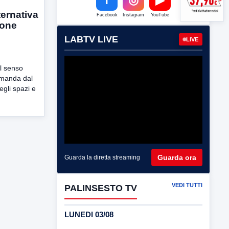
ternativa
Facebook
Instagram
YouTube
ione
LABTV LIVE
LIVE
l senso
omanda dal
egli spazi e
Guarda ora
Guarda la diretta streaming
VEDI TUTTI
PALINSESTO TV
LUNEDI 03/08