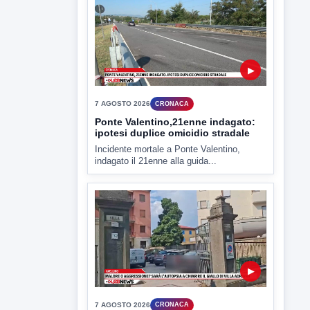
criticità igienico-sanitaria nel...
▶
7 AGOSTO 2026
CRONACA
Ponte Valentino,21enne indagato:
ipotesi duplice omicidio stradale
Incidente mortale a Ponte Valentino,
indagato il 21enne alla guida...