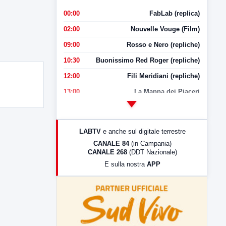
00:00
FabLab (replica)
02:00
Nouvelle Vouge (Film)
09:00
Rosso e Nero (repliche)
10:30
Buonissimo Red Roger (repliche)
12:00
Fili Meridiani (repliche)
13:00
La Mappa dei Piaceri
14:00
LabNews
17:00
LabNews (replica)
LABTV
e anche sul digitale terrestre
18:30
Di Faccia e di Profilo (repliche)
CANALE 84
(in Campania)
CANALE 268
(DDT Nazionale)
19:30
LabNews (Diretta)
E sulla nostra
APP
21:00
Free Sport
23:00
LabNews (replica)