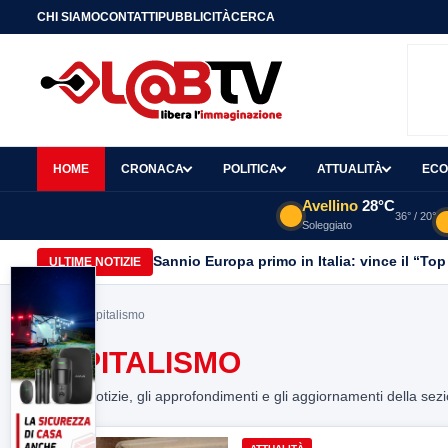
CHI SIAMO
CONTATTI
PUBBLICITÀ
CERCA
HOME
CRONACA
POLITICA
ATTUALITÀ
ECO
Avellino
28°C
36° / 20°
Soleggiato
Sannio Europa primo in Italia: vince il “Top
ULTIME NOTIZIE
Home
> capitalismo
CAPITALISMO
Tutte le notizie, gli approfondimenti e gli aggiornamenti della sez