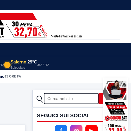
Salerno
29°C
 26°
34° / 26°
Soleggiato
nio
13 ORE FA
CERCA
Cerca
SEGUICI SUI SOCIAL
f
◎
▶