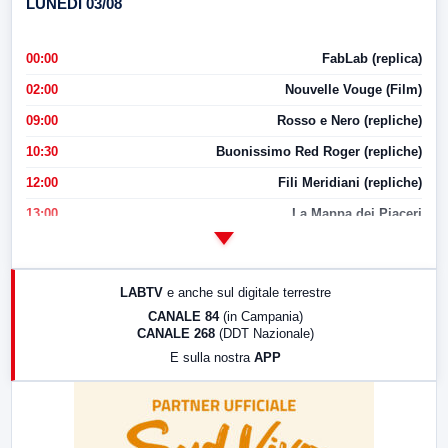
LUNEDI 03/08
00:00
FabLab (replica)
02:00
Nouvelle Vouge (Film)
09:00
Rosso e Nero (repliche)
10:30
Buonissimo Red Roger (repliche)
12:00
Fili Meridiani (repliche)
13:00
La Mappa dei Piaceri
14:00
LabNews
17:00
LabNews (replica)
LABTV
e anche sul digitale terrestre
18:30
Di Faccia e di Profilo (repliche)
CANALE 84
(in Campania)
CANALE 268
(DDT Nazionale)
19:30
LabNews (Diretta)
E sulla nostra
APP
21:00
Free Sport
23:00
LabNews (replica)