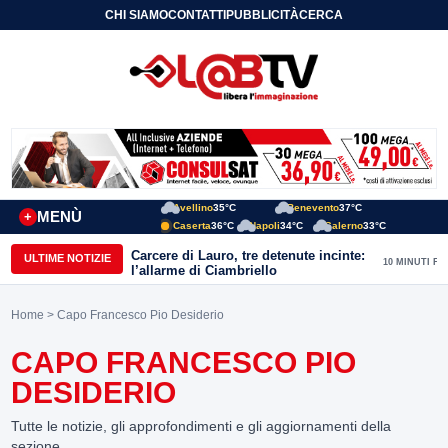
CHI SIAMO
CONTATTI
PUBBLICITÀ
CERCA
Avellino
35°C
Benevento
37°C
MENÙ
+
Caserta
36°C
Napoli
34°C
Salerno
33°C
Carcere di Lauro, tre detenute incinte:
ULTIME NOTIZIE
10 MINUTI FA
l’allarme di Ciambriello
Home
> Capo Francesco Pio Desiderio
CAPO FRANCESCO PIO
DESIDERIO
Tutte le notizie, gli approfondimenti e gli aggiornamenti della
sezione.