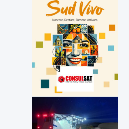
Tirata del Carro ancora in forse,
D'Ambrosio: continuiamo a lavorare
L'assessore comunale alla Cultura di
Mirabella Eclano, Raffaella Rita
D'Ambrosio,...