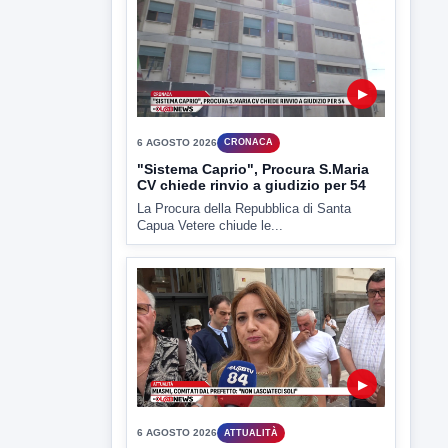
6 AGOSTO 2026
CRONACA
Trovato in casa 42enne in una
pozza di sangue, giallo a viale Italia
Ritrovato senza vita il corpo di un 42enne
in un...
▶
6 AGOSTO 2026
CRONACA
"Sistema Caprio", Procura S.Maria
CV chiede rinvio a giudizio per 54
La Procura della Repubblica di Santa
Capua Vetere chiude le...