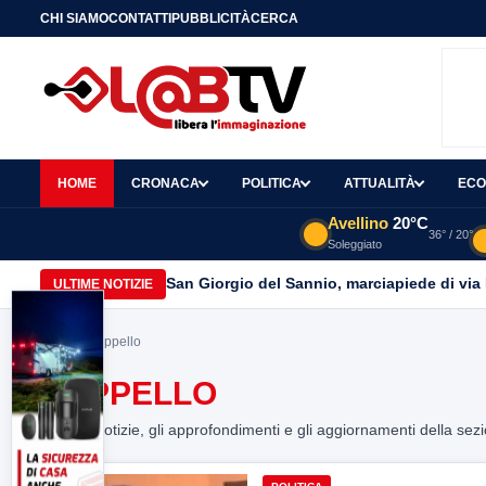
CHI SIAMO
CONTATTI
PUBBLICITÀ
CERCA
HOME
CRONACA
POLITICA
ATTUALITÀ
ECO
Avellino
20°C
36° / 20°
Soleggiato
San Giorgio del Sannio, marciapiede di via
ULTIME NOTIZIE
Home
> cappello
CAPPELLO
Tutte le notizie, gli approfondimenti e gli aggiornamenti della sez