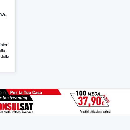
na,
nieri
ella
della