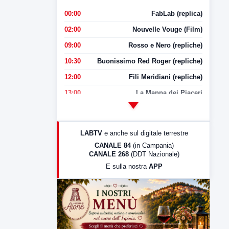
00:00
FabLab (replica)
02:00
Nouvelle Vouge (Film)
09:00
Rosso e Nero (repliche)
10:30
Buonissimo Red Roger (repliche)
12:00
Fili Meridiani (repliche)
13:00
La Mappa dei Piaceri
14:00
LabNews
17:00
LabNews (replica)
LABTV
e anche sul digitale terrestre
18:30
Di Faccia e di Profilo (repliche)
CANALE 84
(in Campania)
CANALE 268
(DDT Nazionale)
19:30
LabNews (Diretta)
E sulla nostra
APP
21:00
Free Sport
23:00
LabNews (replica)