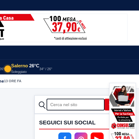
Salerno
26°C
 26°
34° / 26°
Soleggiato
he
13 ORE FA
CERCA
Cerca
SEGUICI SUI SOCIAL
f
◎
▶