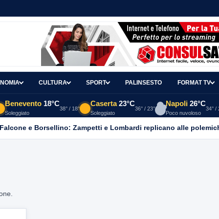
NOMIA
CULTURA
SPORT
PALINSESTO
FORMAT TV
Benevento
18°C
Caserta
23°C
Napoli
26°C
38° / 18°
36° / 23°
34° /
Soleggiato
Soleggiato
Poco nuvoloso
 Falcone e Borsellino: Zampetti e Lombardi replicano alle polemic
ione.