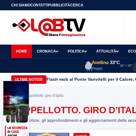
CHI SIAMO
CONTATTI
PUBBLICITÀ
CERCA
HOME
CRONACA
POLITICA
ATTUALITÀ
ECO
Avellino
33°C
36° / 20°
Pioggia
Flash mob al Ponte Vanvitelli per il Calore
ULTIME NOTIZIE
Home
> cappellotto. giro d’italia
CAPPELLOTTO. GIRO D’ITAL
Tutte le notizie, gli approfondimenti e gli aggiornamenti della sez