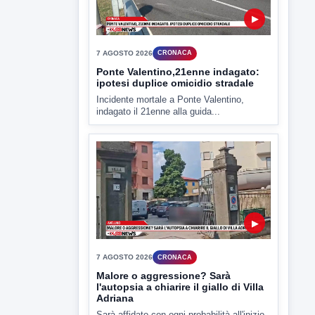
7 AGOSTO 2026
ATTUALITÀ
Miasmi e Calore, l'ASL parla
attraverso il Comune
Nessuna nuova moria di pesci e nessuna
criticità igienico-sanitaria nel...
▶
7 AGOSTO 2026
CRONACA
Ponte Valentino,21enne indagato:
ipotesi duplice omicidio stradale
Incidente mortale a Ponte Valentino,
indagato il 21enne alla guida...