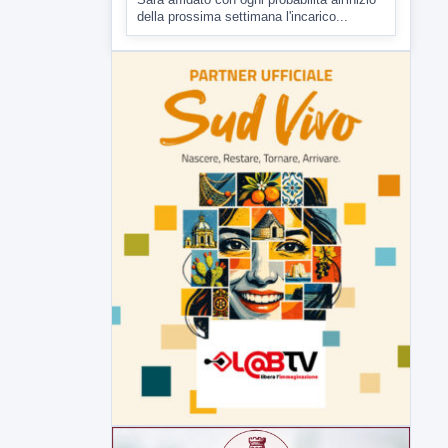
▶
7 AGOSTO 2026
CRONACA
Malore o aggressione? Sarà
l'autopsia a chiarire il giallo di Villa
Adriana
Sarà affidato con ogni probabilità all'inizio
della prossima settimana l'incarico...