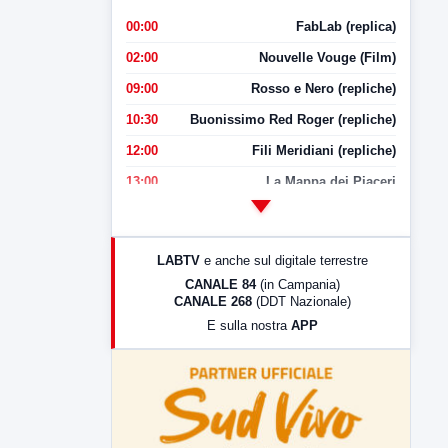
00:00
FabLab (replica)
02:00
Nouvelle Vouge (Film)
09:00
Rosso e Nero (repliche)
10:30
Buonissimo Red Roger (repliche)
12:00
Fili Meridiani (repliche)
13:00
La Mappa dei Piaceri
14:00
LabNews
17:00
LabNews (replica)
LABTV
e anche sul digitale terrestre
18:30
Di Faccia e di Profilo (repliche)
CANALE 84
(in Campania)
CANALE 268
(DDT Nazionale)
19:30
LabNews (Diretta)
E sulla nostra
APP
21:00
Free Sport
23:00
LabNews (replica)