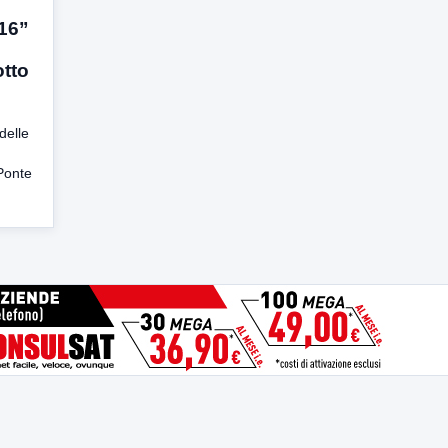
016”
tto
delle
Ponte