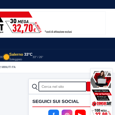
Salerno
33°C
 26°
33° / 26°
Soleggiato
2 MINUTI FA
CERCA
Cerca
SEGUICI SUI SOCIAL
f
◎
▶