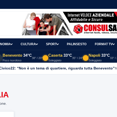
NOMIA
CULTURA
SPORT
PALINSESTO
FORMAT TV
Benevento
34°C
Caserta
33°C
Napoli
33°C
38° / 20°
35° / 24°
33° /
Poco nuvoloso
Soleggiato
Soleggiato
, Civico22: “Non è un tema di quartiere, riguarda tutta Benevento”
3
IA
ione.