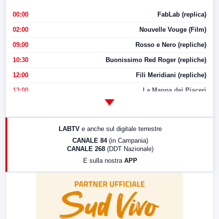
00:00
FabLab (replica)
02:00
Nouvelle Vouge (Film)
09:00
Rosso e Nero (repliche)
10:30
Buonissimo Red Roger (repliche)
12:00
Fili Meridiani (repliche)
13:00
La Mappa dei Piaceri
14:00
LabNews
17:00
LabNews (replica)
LABTV
e anche sul digitale terrestre
18:30
Di Faccia e di Profilo (repliche)
CANALE 84
(in Campania)
CANALE 268
(DDT Nazionale)
19:30
LabNews (Diretta)
E sulla nostra
APP
21:00
Free Sport
23:00
LabNews (replica)