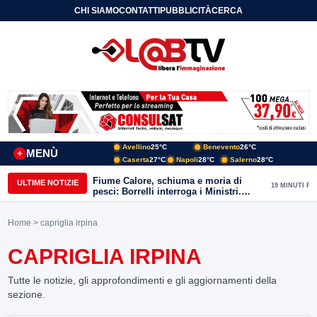
CHI SIAMO
CONTATTI
PUBBLICITÀ
CERCA
Avellino
25°C
Benevento
26°C
MENÙ
+
Caserta
27°C
Napoli
28°C
Salerno
28°C
Fiume Calore, schiuma e moria di
ULTIME NOTIZIE
19 MINUTI FA
pesci: Borrelli interroga i Ministri.
“Benevento paga l’assenza del
depuratore
Home
> capriglia irpina
CAPRIGLIA IRPINA
Tutte le notizie, gli approfondimenti e gli aggiornamenti della
sezione.