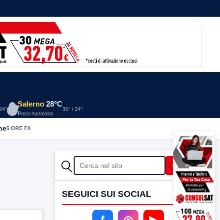
Salerno
28°C
 24°
35° / 24°
Poco nuvoloso
he
5 ORE FA
CERCA
Cerca
SEGUICI SUI SOCIAL
f
◎
▶