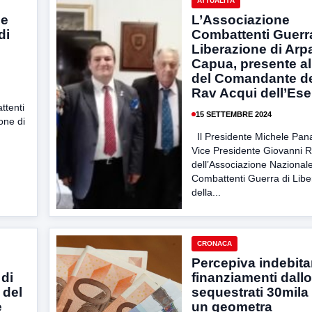
ATTUALITÀ
ne
L’Associazione
di
Combattenti Guerr
Liberazione di Arpa
Capua, presente a
del Comandante de
Rav Acqui dell’Ese
ttenti
15 SETTEMBRE 2024
one di
Il Presidente Michele Pana
Vice Presidente Giovanni 
dell’Associazione Nazional
Combattenti Guerra di Libe
della...
CRONACA
Percepiva indebit
 di
finanziamenti dallo
 del
sequestrati 30mila
e
un geometra