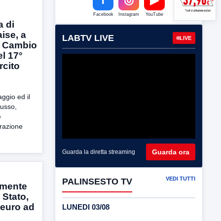
Facebook
Instagram
YouTube
a di
ise, a
LABTV LIVE
LIVE
l Cambio
l 17°
rcito
ggio ed il
Russo,
e
razione
Guarda ora
Guarda la diretta streaming
VEDI TUTTI
PALINSESTO TV
amente
 Stato,
 euro ad
LUNEDI 03/08