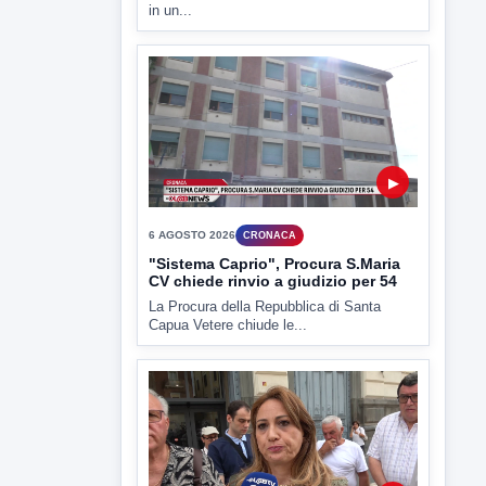
ULTIMI VIDEO
TUTTI I VIDEO
▶
6 AGOSTO 2026
CRONACA
Trovato in casa 42enne in una
pozza di sangue, giallo a viale Italia
Ritrovato senza vita il corpo di un 42enne
in un...