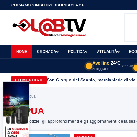
CHI SIAMO
CONTATTI
PUBBLICITÀ
CERCA
HOME
CRONACA
POLITICA
ATTUALITÀ
ECO
Avellino
24°C
38° / 20°
Soleggiato
San Giorgio del Sannio, marciapiede di via
ULTIME NOTIZIE
Home
> capua
CAPUA
Tutte le notizie, gli approfondimenti e gli aggiornamenti della sez