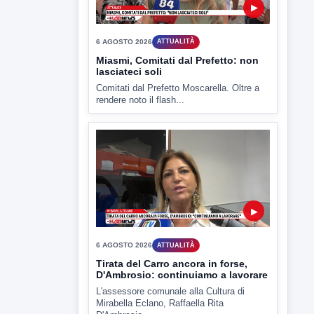
▶
6 AGOSTO 2026
CRONACA
"Sistema Caprio", Procura S.Maria
CV chiede rinvio a giudizio per 54
La Procura della Repubblica di Santa
Capua Vetere chiude le...
▶
6 AGOSTO 2026
ATTUALITÀ
Miasmi, Comitati dal Prefetto: non
lasciateci soli