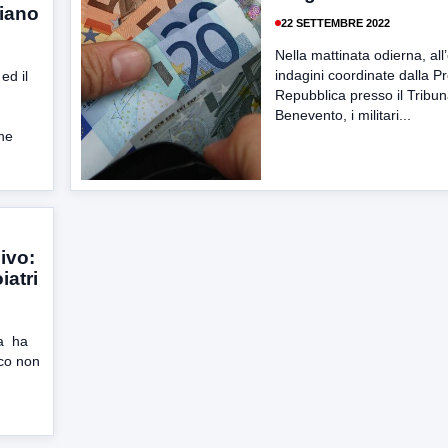
liano
22 SETTEMBRE 2022
Nella mattinata odierna, all’
indagini coordinate dalla P
ed il
Repubblica presso il Tribun
,
Benevento, i militari...
ne
ivo:
iatri
ta ha
ico non