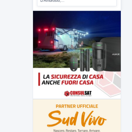
Comitati dal Prefetto Moscarella. Oltre a
rendere noto il flash...
▶
6 AGOSTO 2026
ATTUALITÀ
Tirata del Carro ancora in forse,
D'Ambrosio: continuiamo a lavorare
L'assessore comunale alla Cultura di
Mirabella Eclano, Raffaella Rita
D'Ambrosio,...