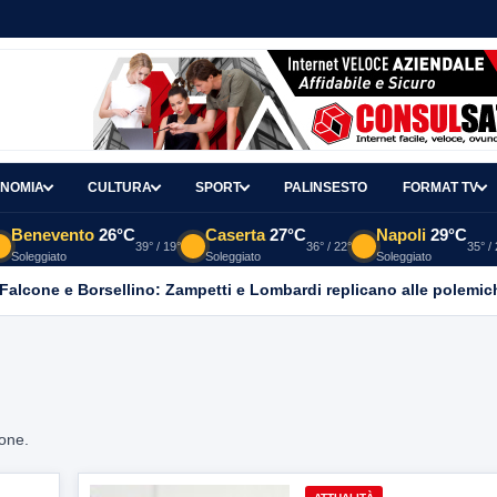
NOMIA
CULTURA
SPORT
PALINSESTO
FORMAT TV
Benevento
26°C
Caserta
27°C
Napoli
29°C
39° / 19°
36° / 22°
35° /
Soleggiato
Soleggiato
Soleggiato
 Falcone e Borsellino: Zampetti e Lombardi replicano alle polemic
ione.