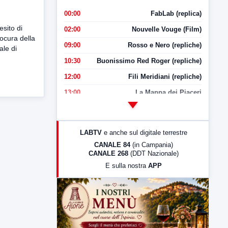
00:00
FabLab (replica)
esito di
02:00
Nouvelle Vouge (Film)
rocura della
09:00
Rosso e Nero (repliche)
ale di
10:30
Buonissimo Red Roger (repliche)
12:00
Fili Meridiani (repliche)
13:00
La Mappa dei Piaceri
14:00
LabNews
17:00
LabNews (replica)
LABTV
e anche sul digitale terrestre
18:30
Di Faccia e di Profilo (repliche)
CANALE 84
(in Campania)
CANALE 268
(DDT Nazionale)
19:30
LabNews (Diretta)
E sulla nostra
APP
21:00
Free Sport
23:00
LabNews (replica)