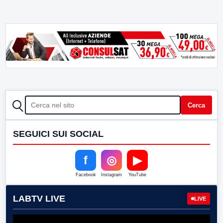
CERCA
Cerca
SEGUICI SUI SOCIAL
f
◎
▶
Facebook
Instagram
YouTube
LABTV LIVE
LIVE