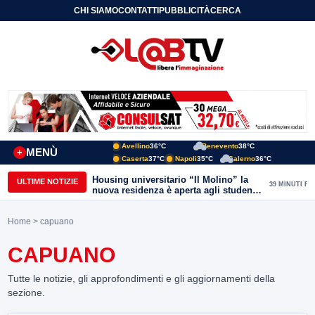
CHI SIAMO
CONTATTI
PUBBLICITÀ
CERCA
Avellino
36°C
Benevento
38°C
MENÙ
+
Caserta
37°C
Napoli
35°C
Salerno
36°C
Housing universitario “Il Molino” la
ULTIME NOTIZIE
39 MINUTI FA
nuova residenza è aperta agli studenti
del Conservatorio “Nicola Sala” e
dell’Unisannio
Home
> capuano
CAPUANO
Tutte le notizie, gli approfondimenti e gli aggiornamenti della
sezione.