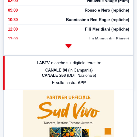
02:00
Nouvelle Vouge (Film)
09:00
Rosso e Nero (repliche)
10:30
Buonissimo Red Roger (repliche)
12:00
Fili Meridiani (repliche)
13:00
La Mappa dei Piaceri
14:00
LabNews
17:00
LabNews (replica)
LABTV
e anche sul digitale terrestre
18:30
Di Faccia e di Profilo (repliche)
CANALE 84
(in Campania)
CANALE 268
(DDT Nazionale)
19:30
LabNews (Diretta)
E sulla nostra
APP
21:00
Free Sport
23:00
LabNews (replica)