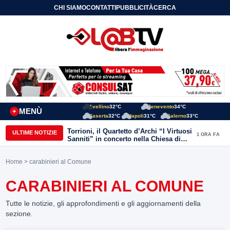
CHI SIAMO
CONTATTI
PUBBLICITÀ
CERCA
Avellino
32°C
Benevento
34°C
MENÙ
+
Caserta
32°C
Napoli
31°C
Salerno
33°C
Torrioni, il Quartetto d’Archi “I Virtuosi
ULTIME NOTIZIE
1 ORA FA
Sanniti” in concerto nella Chiesa di
San Michele Arcangelo
Home
> carabinieri al Comune
CARABINIERI AL COMUNE
Tutte le notizie, gli approfondimenti e gli aggiornamenti della
sezione.