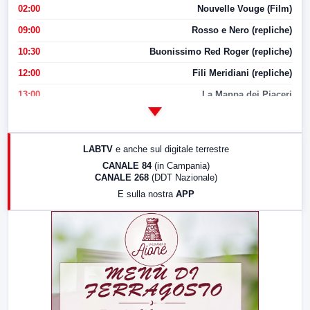
02:00
Nouvelle Vouge (Film)
09:00
Rosso e Nero (repliche)
10:30
Buonissimo Red Roger (repliche)
12:00
Fili Meridiani (repliche)
13:00
La Mappa dei Piaceri
14:00
LabNews
17:00
LabNews (replica)
LABTV
e anche sul digitale terrestre
18:30
Di Faccia e di Profilo (repliche)
CANALE 84
(in Campania)
CANALE 268
(DDT Nazionale)
19:30
LabNews (Diretta)
E sulla nostra
APP
21:00
Free Sport
23:00
LabNews (replica)